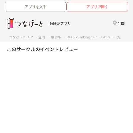
アプリを入手
アプリで開く
全国
趣味友アプリ
つなげーとTOP
全国
東京都
OLTIS climbing club
レビュー一覧
このサークルのイベントレビュー