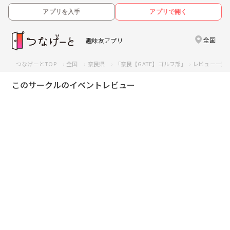
アプリを入手
アプリで開く
全国
趣味友アプリ
つなげーとTOP
全国
奈良県
「奈良【GATE】ゴルフ部」
レビュー一覧
このサークルのイベントレビュー