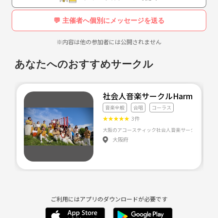
サークルを設立しました！
💬 主催者へ個別にメッセージを送る
ちなみに私は20代半ばの愛知住みです。
沖縄めちゃくちゃ大好きです(*^o^*)
※内容は他の参加者には公開されません
あなたへのおすすめサークル
興味のある方、メッセージください！
社会人音楽サークルHarmonity
音楽全般
合唱
コーラス
★
★
★
★
★
3件
大阪府
ご利用にはアプリのダウンロードが必要です