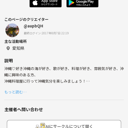
このページのクリエイター
@aupbQH
最終ログイン:2017年8月7日 22:19
主な活動場所
愛知県
説明
沖縄♡好き沖縄の海が好き、歌が好き、料理が好き、雰囲気が好き、沖
縄に興味のある方、
沖縄料理屋に行って沖縄気分を楽しみましょう！
もっと読む…
沖縄の雰囲気を一緒に楽しめる友達って
周りにいそうでいないですよね？
私もそうです^^;笑
主催者へ問い合わせ
一緒に泡盛飲んだり、島唄ライブに浸ったりして仲良くなれたらなーと
思って
AIにサークルについて聞く