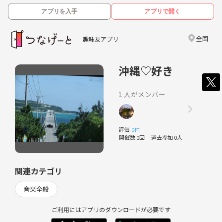
アプリを入手
アプリで開く
全国
趣味友アプリ
沖縄♡好き
1 人がメンバー
評価
0件
開催数 0回
過去参加 0人
関連カテゴリ
音楽全般
ご利用にはアプリのダウンロードが必要です