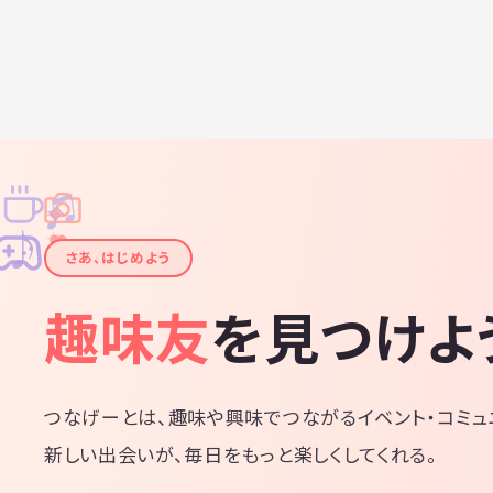
♫
✧
✦
✦
♪
✧
さあ、はじめよう
趣味友
を見つけよ
つなげーとは、趣味や興味でつながるイベント・コミュ
新しい出会いが、毎日をもっと楽しくしてくれる。