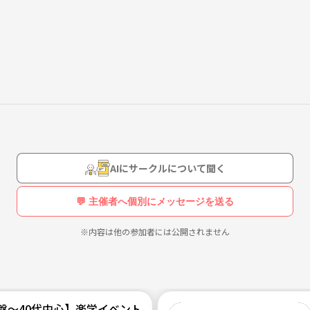
友達がいない…という人も多いと思いますので、このサークルを通じて共
 painter designer unity unreal engine ue4 ue5 3Dモデリング
AIにサークルについて聞く
💬 主催者へ個別にメッセージを送る
※内容は他の参加者には公開されません
中盤〜40代中心】楽学イベント・勉強会コミュニティ