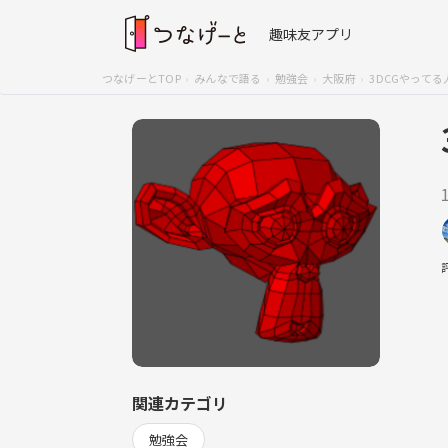
趣味友アプリ
つなげーとTOP
みんなで語る
勉強会
大阪府
3DCGやってる
関連カテゴリ
勉強会