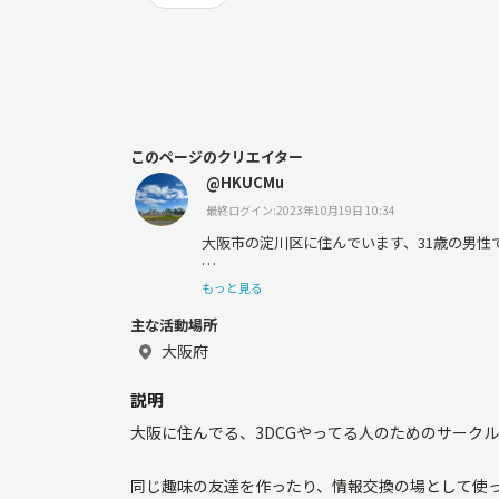
このページのクリエイター
@HKUCMu
最終ログイン:2023年10月19日 10:34
大阪市の淀川区に住んでいます、31歳の男性
フリーランスで自宅で一人仕事をする事が多
もっと見る
るために登録しました！
主な活動場所
よろしくお願いします！
大阪府
説明
大阪に住んでる、3DCGやってる人のためのサーク
同じ趣味の友達を作ったり、情報交換の場として使