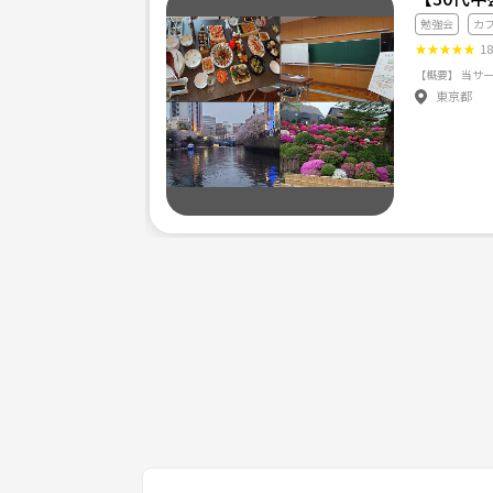
勉強会
カ
★
★
★
★
★
1
東京都