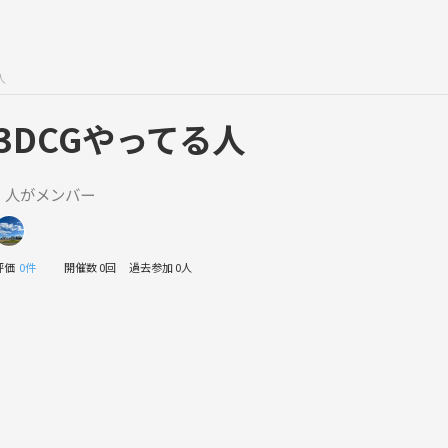
人
3DCGやってる人
1 人がメンバー
評価
0件
開催数 0回
過去参加 0人