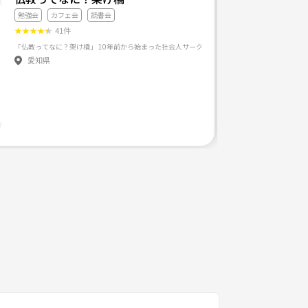
勉強会
カフェ会
読書会
★
★
★
★
★
41件
愛知県