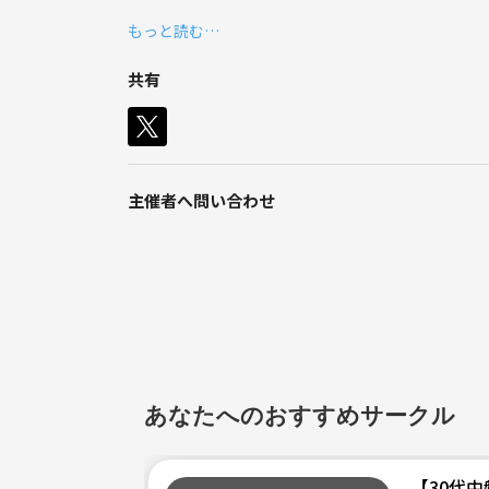
もっと読む…
割とマイナーな趣味だと思うので、身近に同じ趣味の
共有
検索用キーワード：
Blender Maya 3dsmax houdini zbrush substance
主催者へ問い合わせ
あなたへのおすすめサークル
【30代