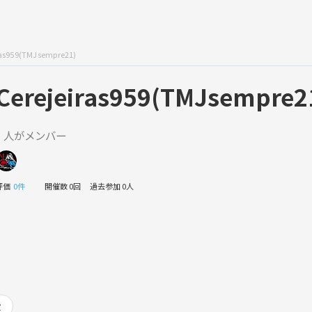
ras959(TMJsempre21)
Cerejeiras959(TMJsempre2
1 人がメンバー
評価
0件
開催数 0回
過去参加 0人
般