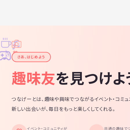
♫
✧
✦
✦
♪
✧
さあ、はじめよう
趣味友
を見つけよ
つなげーとは、趣味や興味でつながるイベント・コミュ
新しい出会いが、毎日をもっと楽しくしてくれる。
イベント・コミュニティが
共通の趣味で