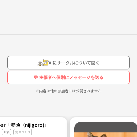
もらうだけでも構いません。
ん。
トの運営、カメラ撮影、サッカーを実際プレーするなど、皆で協力して
AIにサークルについて聞く
💬 主催者へ個別にメッセージを送る
※内容は他の参加者には公開されません
r「滲頃（nijigoro)」
お酒
友達づくり