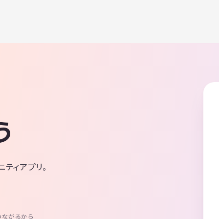
う
ニティアプリ。
つながるから