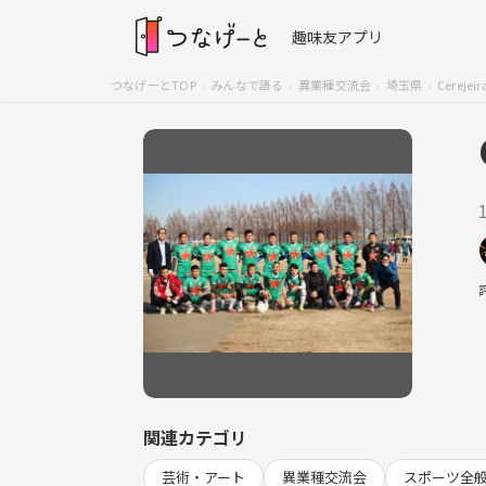
趣味友アプリ
つなげーとTOP
みんなで語る
異業種交流会
埼玉県
Cerejei
関連カテゴリ
芸術・アート
異業種交流会
スポーツ全