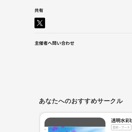
年齢性別は問いません、気になったら一度連絡して
共有
会ってお話しだけでも結構です。
遊び感覚で構いませんし、お金は一切いただきませ
主にやることは、私達プレイヤーのサポート、サイ
主催者へ問い合わせ
とにかく我々と共に楽しみましょう！
気になる方はこちらをご覧ください。
Webサイト
《URL削除》
あなたへのおすすめサークル
インスタグラム
tmj_sempre_21
透明水彩ba
ご連絡お待ちしてます。
芸術・アート