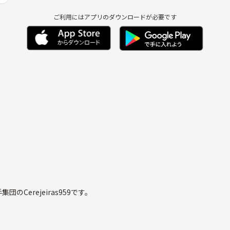
ご利用にはアプリのダウンロードが必要です
Cerejeiras959です。
eams together!!
ます。