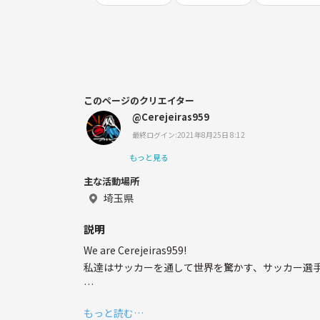
このページのクリエイター
@Cerejeiras959
最終ログイン:2021年8月25日 8:12
もっと見る
主な活動場所
埼玉県
説明
We are Cerejeiras959!
私達はサッカーを通して世界を驚かす、サッカー選手集団の
We are looking for a companion to pursue our dr
もっと読む…
現在、私達は共に夢を追ってくれる仲間を探してい