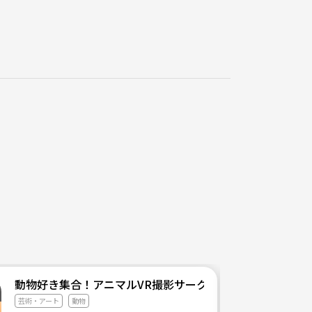
やっていきます。
動物好き集合！アニマルVR撮影サークル
芸術・アート
動物