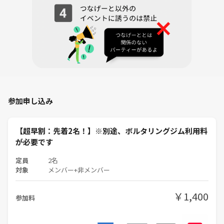
※料金は予告なく変更になる可能性がございます
※ジムで利用できるのは現金のみです
⚠️お願い
遅刻・早退・キャンセルする際は必ずご連絡下さい！
※イベント開始後、集合場所からジム内へ移動します
※ご連絡頂けない場合は合流が困難なので、遅れる場合はメッセージ等
でご連絡をお願いいたします
参加申し込み
⚠️重要事項
【超早割：先着2名！】※別途、ボルタリングジム利用料
カムバックチルドレンのイベントでは、営業行為や勧誘行為は固くお断
が必要です
りしています。
・ネットワークビジネス
定員
2名
・マルチ商法
対象
メンバー+非メンバー
・宗教勧誘
・強引なナンパ行為
￥1,400
参加料
など、その他上記に類する勧誘行為は全て禁止です。
万が一、被害にあった場合は直ちにご報告ください。迅速に厳しく対応
いたします。