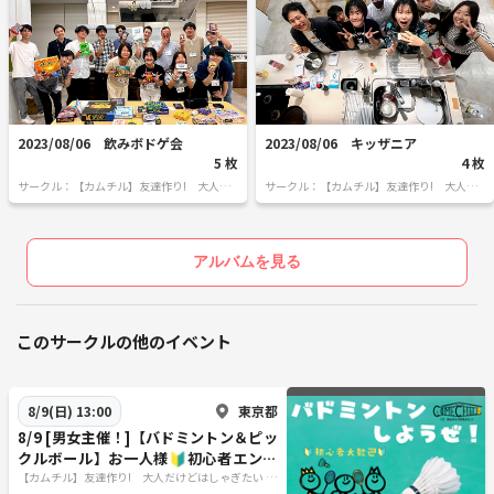
2023/08/06 飲みボドゲ会
2023/08/06 キッザニア
5 枚
4 枚
サークル：【カムチル】友達作り! 大人だ
サークル：【カムチル】友達作り! 大人だ
けどはしゃぎたい ～カムバックチルドレン
けどはしゃぎたい ～カムバックチルドレン
～ 【累計参加者16000人以上！】
～ 【累計参加者16000人以上！】
アルバムを見る
このサークルの他のイベント
東京都
8/9(日) 13:00
8/9 [男女主催！]【バドミントン＆ピッ
クルボール】お一人様🔰初心者エンジ
ョイ会🏸＠巣鴨【第1265回】
【カムチル】友達作り! 大人だけどはしゃぎたい ～
カムバックチルドレン～ 【累計参加者16000人以