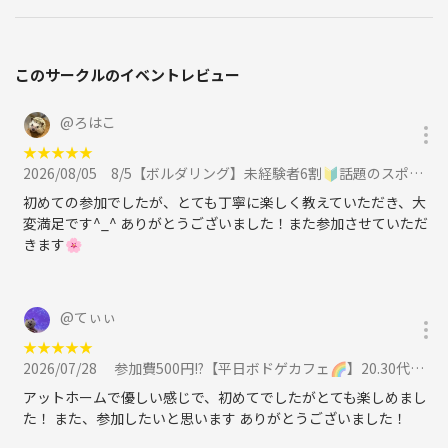
このサークルのイベントレビュー
@
ろはこ
★
★
★
★
★
2026/08/05
8/5【ボルダリング】未経験者6割🔰話題のスポーツを体験✨@高田馬場【第1275回】に参加
初めての参加でしたが、とても丁寧に楽しく教えていただき、大
変満足です^_^ ありがとうございました！また参加させていただ
きます🌸
@
てぃぃ
★
★
★
★
★
2026/07/28
参加費500円!?【平日ボドゲカフェ🌈】20.30代限定✨初心者多数🔰100％ルール説明👍＠池袋【第1255回】に参加
アットホームで優しい感じで、初めてでしたがとても楽しめまし
た！ また、参加したいと思います ありがとうございました！