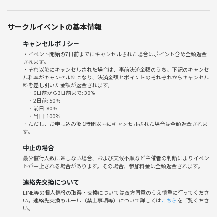
・仕事と関係のない友人が欲しい
・新しい繋がりが欲しい
サークルイベントの基本情報
・休日を充実させたい
・趣味を増やしたい
キャンセルポリシー
・新しい事に挑戦したい
・イベント開始の7日前までにキャンセルされた場合はポイント含め全額返金
されます。
・ボルダリングが好き
・それ以降にキャンセルされた場合は、事前決済金額のうち、下記のキャンセ
・ボルダリングをやってみたい
ル料率がキャンセル料になり、決済金額とポイントのそれぞれからキャンセル
料を差し引いた金額が返金されます。
・6日前から3日前まで: 30%
・2日前: 50%
▼▼▼イベント詳細▼▼▼
・前日: 80%
・当日: 100%
・ただし、お申し込み後 1時間以内にキャンセルされた場合は全額返金されま
🌱集合場所
す。
NOBOROCK 新宿店
中止の場合
建物前集合
最少催行人数に達しない場合、および天候不順など主催者の判断によりイベン
https://maps.app.goo.gl/91EVaE3VA1byUJwq8
トが中止される場合があります。その場合、参加料金は全額返金されます。
各線「新宿駅」徒歩9分
連絡先交換について
🌱当日スケジュール
LINE等の個人情報の取得・交換については双方同意のうえ慎重に行ってくださ
い。連絡先交換のルール（禁止事項等）について詳しくは
こちら
をご覧くださ
19：30 受付・着替え
い。
19：40 集合・自己紹介・ルール説明