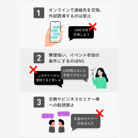
19：50 登ります
21：00 解散
※初めての方は、準備・着替えに時間がかかると思うので、19：20頃に
来ると安心です♪
※途中参加、途中退場オッケーです！
※21：00で1度締めますが、その後も登りたい方は登っていただいて構
いません！
🌱持ち物
・着替え
・タオル
・靴下（履いてきたもので大丈夫です）
・飲み物
🌱ボルダリングジム利用料
〇初回登録料 500円
〇施設利用料 男性：1,800円 女性：1,400円
〇レンタル料 シューズ：300円 チョーク：100円
※初回はレンタル料無料