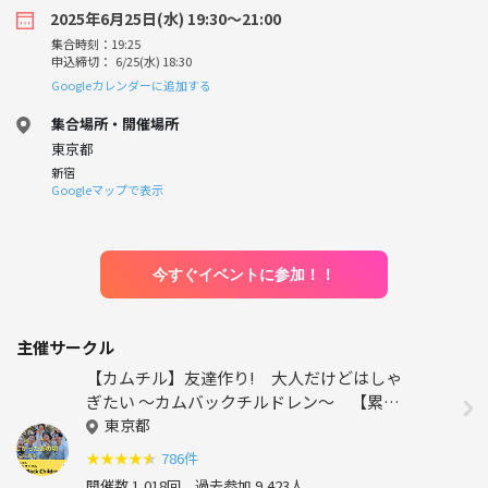
2025年6月25日(水) 19:30〜21:00
集合時刻：19:25
申込締切： 6/25(水) 18:30
Googleカレンダーに追加する
集合場所・開催場所
東京都
新宿
Googleマップで表示
今すぐイベントに参加！！
主催サークル
【カムチル】友達作り! 大人だけどはしゃ
ぎたい ～カムバックチルドレン～ 【累計
参加者16000人以上！】
東京都
★
★
★
★
★
786件
開催数 1,018回
過去参加 9,423人