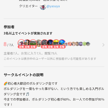
クリエイター
@yasuya
参加者
3名以上でイベントが実施されます
8
/ 7人
主催
主催
主催
主催
主催
主催
主催
主催者7人、お気に入り7人、閲覧79人
このイベントは表示中のユーザー以外に参加者がいる可能性があります
サークルイベントの説明
🌈初心者大歓迎のボルダリング会です
ボルダリングを一度もやった事がない、という方でも楽しめる入門ボル
ダリング会です🎵
今までの参加者は、ボルダリング初心者が60％、お一人での参加が95％
です！