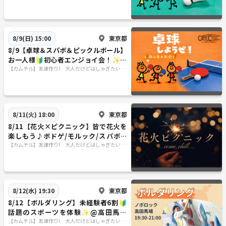
上！】
東京都
8/9(日) 15:00
8/9【卓球＆スパボ＆ピックルボール】
お一人様🔰初心者エンジョイ会！✨＠
巣鴨【第1266回】
【カムチル】友達作り! 大人だけどはしゃぎたい ～
カムバックチルドレン～ 【累計参加者16000人以
上！】
東京都
8/11(火) 18:00
8/11【花火×ピクニック】皆で花火を
楽しもう♪ボドゲ/モルック/スパボも
あるよ！＠大塚/池袋【第1267回】
【カムチル】友達作り! 大人だけどはしゃぎたい ～
カムバックチルドレン～ 【累計参加者16000人以
上！】
東京都
8/12(水) 19:30
8/12【ボルダリング】未経験者6割🔰
話題のスポーツを体験✨@高田馬場
【第1286回】
【カムチル】友達作り! 大人だけどはしゃぎたい ～