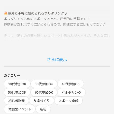
🔥意外と手軽に始められるボルダリング♪
ボルダリングは他のスポーツと比べ、圧倒的に手軽です！
運動着があればすぐに始められるので、趣味にするにはもってこい♪
そして、筋力の必要な難しいスポーツと思われがちですが、そんな事は
ありません！
柔軟性や体の使い方で筋力が無くても登れますし
『ハシゴが登れたら出来るスポーツ』
さらに表示
とも言われているほど難易度の低いスポーツです☺️
オリンピック競技にも追加され注目度の高いボルダリング！
カテゴリー
是非、経験者の方も未経験者の方もご参加下さい✌
20代参加OK
30代参加OK
40代参加OK
50代参加OK
60代参加OK
ボルダリング
✨こんな人におススメ
初心者歓迎
友達づくり
スポーツ全般
・友達が欲しい
・運動が好き
体験型イベント
新宿
・人と話したい