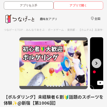
アプリを入手
アプリで開く
全国
趣味友アプリ
つなげーとTOP
みんなであそぶ
ボードゲーム
東京都
【カムチル】友達作り!
【ボルダリング】未経験者６割🔰話題のスポーツを
体験✨@新宿【第1006回】