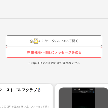
️
少ない😂
🤭
AIにサークルについて聞く
したい、上手くなりたい🥺
💬 主催者へ個別にメッセージを送る
※内容は他の参加者には公開されません
い方だけでなく、今後参加したい方、興味がある方が居ましたら、1本
エストゴルフクラブ🏌️‍♀️
しております😊