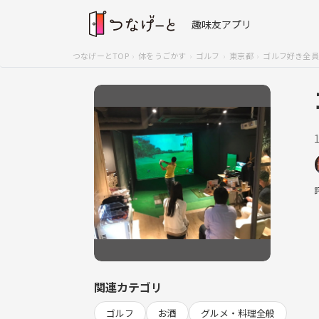
趣味友アプリ
つなげーとTOP
体をうごかす
ゴルフ
東京都
ゴルフ好き全員集合🏌🏻‍
関連カテゴリ
ゴルフ
お酒
グルメ・料理全般