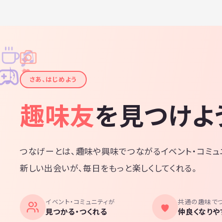
♫
✧
✦
✦
♪
✧
さあ、はじめよう
趣味友
を見つけよ
つなげーとは、趣味や興味でつながるイベント・コミュ
新しい出会いが、毎日をもっと楽しくしてくれる。
イベント・コミュニティが
共通の趣味で
見つかる・つくれる
仲良くなりや