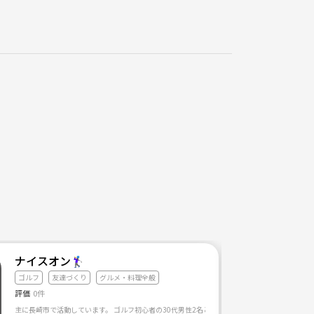
ご連絡下さい😁
ナイスオン🏌️‍♀️
ゴルフ
友達づくり
グルメ・料理全般
評価
0件
主に長崎市で活動しています。 ゴルフ初心者の30代男性2名と女性１名で活動してきます。 