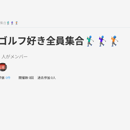
♂️🏌🏻‍♀️🏌🏻
ゴルフ好き全員集合🏌🏻‍♂️🏌🏻‍♀️🏌🏻
1 人がメンバー
評価
0件
開催数 0回
過去参加 0人