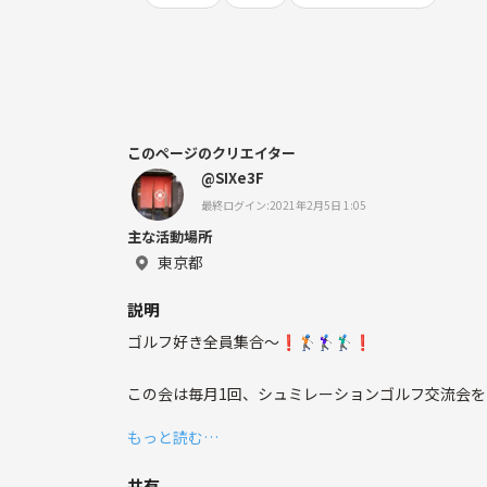
このページのクリエイター
@SIXe3F
最終ログイン:2021年2月5日 1:05
主な活動場所
東京都
説明
ゴルフ好き全員集合〜❗️🏌🏻🏌🏻‍♀️🏌🏻‍♂️❗️
この会は毎月1回、シュミレーションゴルフ交流会を
もっと読む…
◎シュミゴルで知り合って、ラウンドや食事会等を通し
共有