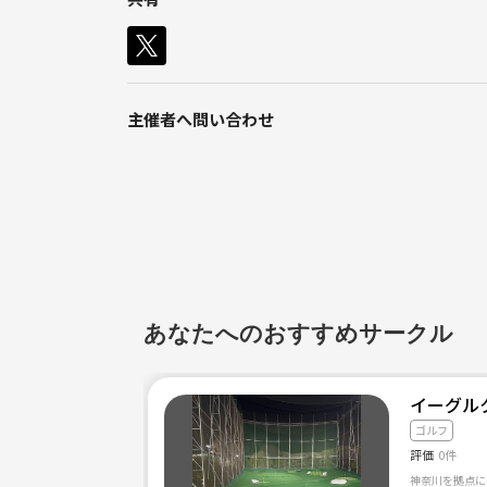
◎ゴルフ仲間がいない人、初心者の方、大大大歓迎🙆🏻‍♀
◎ゴルフをもっとしたいけど、一緒にまわれる仲間が
◎まだまだ初心者だけど大丈夫かなぁ？ 😔
主催者へ問い合わせ
◎コースに出るどころか、クラブを握ったこともない
◎まだコースに出るほどじゃないんだけど、ゴルフを
初心者、女性一人参加も大歓迎です❗️
みんなでワイワイ楽しみましょう😆
あなたへのおすすめサークル
まだコロナが収まっていない状況で、今すぐ参加した
奮ってご参加下さいませ❗️
イーグルク
1人でも多くの方にお会い出来ることを心よりお待ち
ゴルフ
評価
0件