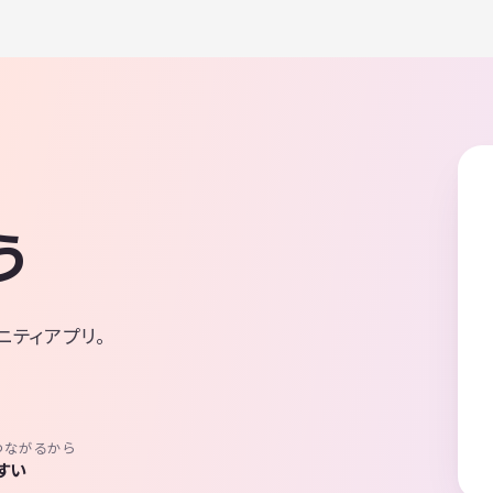
う
ニティアプリ。
つながるから
すい