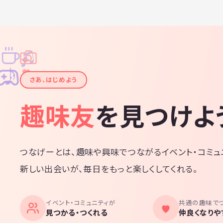
♫
✧
✦
✦
♪
✧
さあ、はじめよう
趣味友
を見つけよ
つなげーとは、趣味や興味でつながるイベント・コミュ
新しい出会いが、毎日をもっと楽しくしてくれる。
イベント・コミュニティが
共通の趣味で
見つかる・つくれる
仲良くなりや