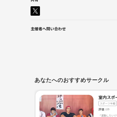
【こんな方を募集してます！】
・バスケが大好き！
・身体を動かしたい！
・新しい友達をつくりたい！
・なにか新しいことをしたい！
主催者へ問い合わせ
【詳細】
メンバー: 20代がメイン
男女比 : 6:4
持ち物 : 飲み物と楽しむココロ✨
見学や参加希望の方、何か聞きたいことがある方は
あなたへのおすすめサークル
室内スポー
スポーツ全般
評価
0件