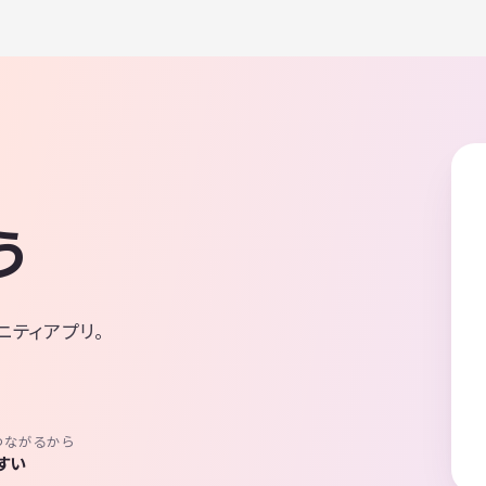
う
ニティアプリ。
つながるから
すい