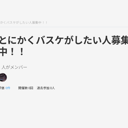
かくバスケがしたい人募集中！！
とにかくバスケがしたい人募
中！！
1 人がメンバー
評価
0件
開催数 0回
過去参加 0人