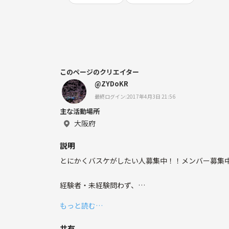
このページのクリエイター
@ZYDoKR
最終ログイン:2017年4月3日 21:56
主な活動場所
大阪府
説明
とにかくバスケがしたい人募集中！！メンバー募集中
経験者・未経験問わず、
バスケが大好きな方募集中( ´ ▽ ` )ﾉ
もっと読む…
みんなでわいわい楽しみましょう♪
共有