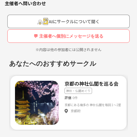
カフェ行くことが多いです^ ^
主催者へ問い合わせ
興味あれば気軽に連絡ください^ ^
AIにサークルについて聞く
主に土日に
モーニング会、ランチ会、カフェ会を
💬 主催者へ個別にメッセージを送る
やったりしてます♪
※内容は他の参加者には公開されません
あなたへのおすすめサークル
京都の神社仏閣を巡る会
神社・仏閣めぐり
評価
0件
京都にある幾多の 神社仏閣を毎回 1〜2箇所ずつ巡
京都府