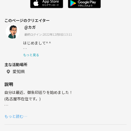
このページのクリエイター
@カガ
最終ログイン:2022年12月8日 13:11
はじめまして^ ^
カガです。
もっと見る
主な活動場所
愛知県
1984年生まれ
説明
名古屋市在住です。
自分は最近、御朱印巡りを始めました！
メーカーで開発の仕事をしてます。
(名古屋市在住です。)
一緒に行ける人を募集してます。
もっと読む…
たぶん名古屋市中心になると思います。
気分転換がてら
これから始めようと思って方でもOKです。