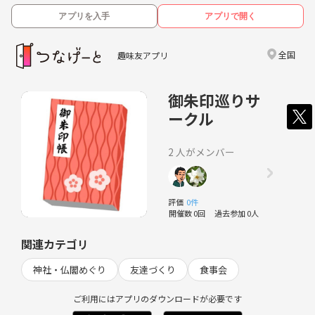
アプリを入手
アプリで開く
全国
趣味友アプリ
御朱印巡りサ
ークル
2 人がメンバー
評価
0件
開催数 0回
過去参加 0人
関連カテゴリ
神社・仏閣めぐり
友達づくり
食事会
ご利用にはアプリのダウンロードが必要です