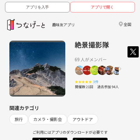
アプリを入手
アプリで開く
全国
趣味友アプリ
絶景撮影隊
69 人がメンバー
★
★
★
★
★
3件
開催数 21回
過去参加 94人
関連カテゴリ
旅行
カメラ・撮影会
アウトドア
ご利用にはアプリのダウンロードが必要です