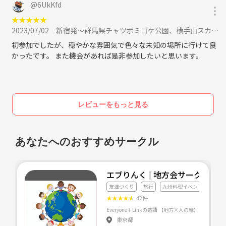
@
6UkKfd
★
★
★
★
★
2023/07/02
新宿発〜群馬県チャツボミゴケ公園、横手山スカイレーター、草津温泉で撮影📸に参加
初参加でしたが、穏やかな雰囲気で色々な未知の場所に行けて良
かったです。 また機会があれば是非参加したいと思います。
レビューをもっと見る
あなたへのおすすめサークル
エブりんく | 地方会サークル
友達づくり
旅行
九州料理イベント
★
★
★
★
★
42件
Everyone＋Linkの造語
東京都