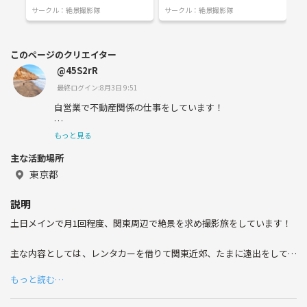
サークル：
絶景撮影隊
サークル：
絶景撮影隊
サ
このページのクリエイター
@45S2rR
最終ログイン:8月3日 9:51
自営業で不動産関係の仕事をしています！
カメラ・旅行好きです✈️
もっと見る
主な活動場所
(都道府県制覇、海外44カ国程度)
東京都
宜しくお願いします🤲
説明
土日メインで月1回程度、関東周辺で絶景を求め撮影旅をしています！
主な内容としては、レンタカーを借りて関東近郊、たまに遠出をして写
真映えする絶景スポットに行きます📸
もっと読む…
これから、登山・キャンプも企画したいと思うので、登山してみたい人