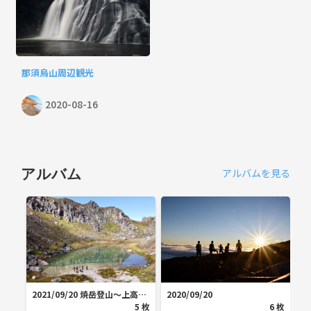
那須烏山周辺観光
2020-08-16
アルバムを見る
アルバム
2021/09/20 焼岳登山〜上高地
2020/09/20
20
観光
5
枚
6
枚