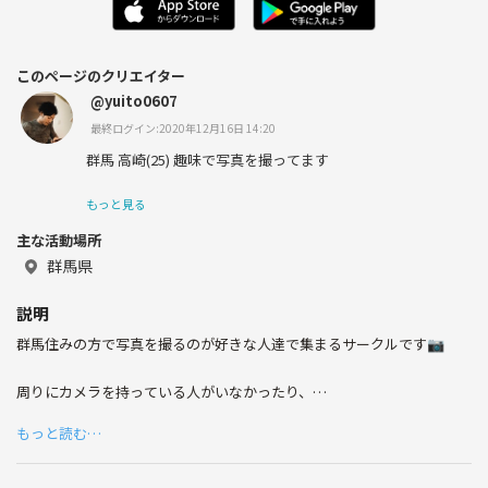
このページのクリエイター
@yuito0607
最終ログイン:2020年12月16日 14:20
群馬 高崎(25) 趣味で写真を撮ってます
もっと見る
主な活動場所
群馬県
説明
群馬住みの方で写真を撮るのが好きな人達で集まるサークルです📷
周りにカメラを持っている人がいなかったり、
一緒に写真を撮りにいける仲間を増やしたい人😄
もっと読む…
カメラを買ったけど使い方が分からず放置してる人もある程度なら教え
られるのでぜひ参加してください。