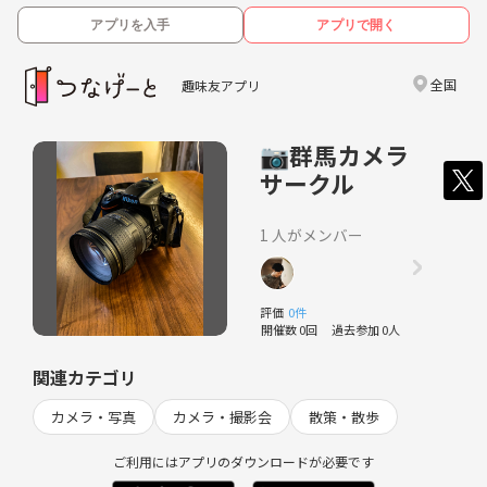
アプリを入手
アプリで開く
全国
趣味友アプリ
📷群馬カメラ
サークル
1 人がメンバー
評価
0件
開催数 0回
過去参加 0人
関連カテゴリ
カメラ・写真
カメラ・撮影会
散策・散歩
ご利用にはアプリのダウンロードが必要です