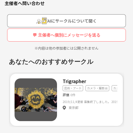
主催者へ問い合わせ
またカメラをお持ちでなくてもスマホ📱で撮るのが好きな方も歓迎し
てますしカメラもお貸しできます👍
AIにサークルについて聞く
カメラばかりでなく気軽に集まれたり遊べたりもできるようなサークル
を目指してます！
💬 主催者へ個別にメッセージを送る
まだ立ち上げたばかりでなかなかメンバーが集まらないのでみなさんの
※内容は他の参加者には公開されません
参加お待ちしております🙇‍♂️
あなたへのおすすめサークル
Trigrapher
芸術・アート
カメラ・撮影会
カメラ・写真
評価
0件
東京都