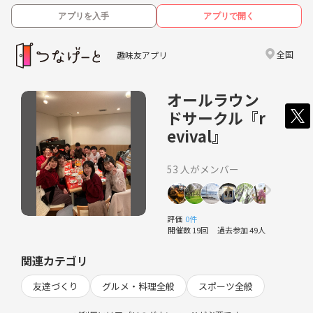
アプリを入手
アプリで開く
全国
趣味友アプリ
オールラウン
ドサークル『r
evival』
53 人がメンバー
評価
0件
開催数 19回
過去参加 49人
関連カテゴリ
友達づくり
グルメ・料理全般
スポーツ全般