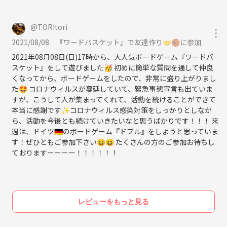
《URL削除》
《instagram》
@
TORItori
《URL削除》
2021/08/08
『ワードバスケット』で友達作り🤝🏀に参加
2021年08月08日(日)17時から、大人気ボードゲーム『ワードバ
《ホームページ》
スケット』をして遊びました🥳 初めに簡単な質問を通して仲良
《URL削除》
くなってから、ボードゲームをしたので、非常に盛り上がりまし
た🤩 コロナウィルスが蔓延していて、緊急事態宣言も出ていま
すが、こうして人が集まってくれて、活動を続けることができて
本当に感謝です✨コロナウィルス感染対策をしっかりとしなが
ら、活動を今後とも続けていきたいなと思うばかりです！！！ 来
週は、ドイツ🇩🇪のボードゲーム『ドブル』をしようと思っていま
す！ぜひともご参加下さい😆😆 たくさんの方のご参加お待ちし
ておりますーーーー！！！！！！
レビューをもっと見る