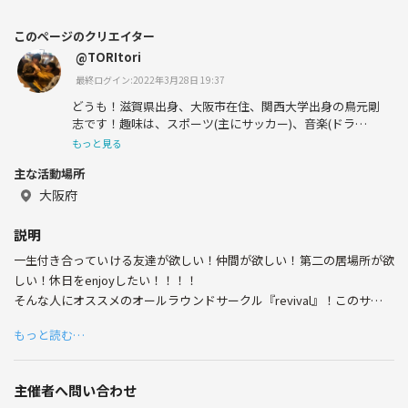
このページのクリエイター
@TORItori
最終ログイン:2022年3月28日 19:37
どうも！滋賀県出身、大阪市在住、関西大学出身の鳥元剛
志です！趣味は、スポーツ(主にサッカー)、音楽(ドラ
ム)、マンガ、アニメ、などなど！！！
もっと見る
主な活動場所
楽しくワイワイするのが好きです！よろしくお願いします
😁✌️
大阪府
説明
一生付き合っていける友達が欲しい！仲間が欲しい！第二の居場所が欲
しい！休日をenjoyしたい！！！！
そんな人にオススメのオールラウンドサークル『revival』！このサーク
ルは、皆さんの友達づくりを応援します📣
もっと読む…
活動内容は、特に決まっていません！みんなで〈スポーツ〉⚽️⚾️🎾🏀
をしたり、〈ゲーム〉🎮🃏♟️をしたり、〈ご飯〉を食べたり🍔🍕🍝
主催者へ問い合わせ
🍜、楽しく語り合ったり🗣、何をするかは本当に自由！サークルのメ