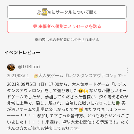
ンバーみんなで、何をするか決めて行けたらなと思います✌️
AIにサークルについて聞く
活動場所は、地域の教会の一階部分を無料で借りているので、場所代は
無料です😆😆😆
💬 主催者へ個別にメッセージを送る
会費も無しです！！！！！！
住所は以下の通りです。
※内容は他の参加者には公開されません
〒530-0047
イベントレビュー
大阪府大阪市北区
西天満5丁目11番9号
@
TORItori
2021/08/01
🥳大人気ゲーム『レジスタンスアヴァロン』で友達作り🥳に参加
徒歩5分のところに扇町公園や、小さな公園などもあるので、外で活動
することも可能です😜
2021年09月5日（日）17:00から、大人気ボードゲーム『レジス
タンスアヴァロン』をして遊びました😆🙌 なかなか難しいボー
たくさんの友達を作って、みんなで人生を楽しみましょう🎵
ドゲームでしたが、参加してくださった皆様が、深く考えるのが
非常に上手で、騙し、騙され、白熱した戦いになりました🪖 奥
が深いゲームで非常に楽しかったです🥳 またやりましょうーー
《連絡先》
ーーー！！！！ 参加して下さった皆様方、どうもありがとうござ
《メールアドレス削除》
いました！！！！！ 来週は、卓球大会を開催する予定です。たく
さんの方のご参加お待ちしております。
《Twitter》