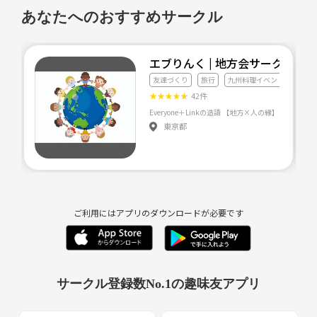
あなたへのおすすめサークル
エブりんく | 地方会サークル
友達づくり
旅行
九州料理イベント
★
★
★
★
★
42件
Everyone＋Linkの造語
東京都
ご利用にはアプリのダウンロードが必要です
サークル登録数No.1の趣味友アプリ