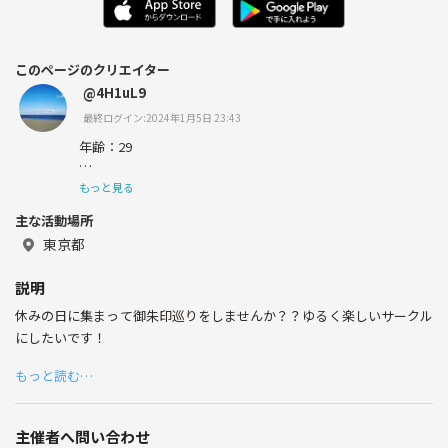
このページのクリエイター
@4H1uL9
最終ログイン:2024年1月5日 23:43
年齢：29
趣味：旅行、読書、温泉
もっと見る
主な活動場所
のんびり生きることを目指し邁進中！
東京都
説明
休みの日に集まって御朱印巡りをしませんか？？ゆるく楽しいサークル
にしたいです！
もっと読む…
主催者へ問い合わせ