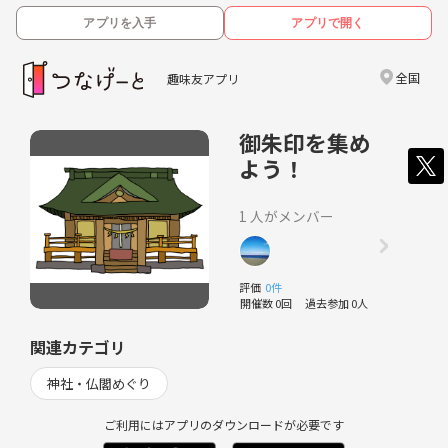
アプリを入手
アプリで開く
全国
趣味友アプリ
御朱印を集め
よう！
1 人がメンバー
評価
0件
開催数 0回
過去参加 0人
関連カテゴリ
神社・仏閣めぐり
ご利用にはアプリのダウンロードが必要です