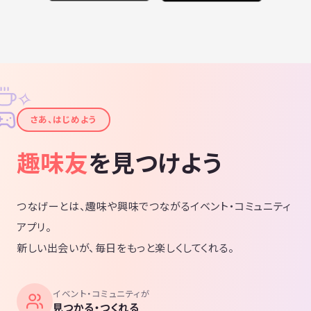
す
正式加入後は東京都スポーツ施設利用者カードの提出が必須となります
募集要項・禁止事項に関しては随時更新されますので、詳しくは公式H
Pをご覧下さい
※恐れ入りますが、現在、未経験者・初心者の方からのご応募はお断り
しております
✧
✦
【主催者からのコメント】
さあ、はじめよう
昨秋で、サークル設立から約2年を迎えました。今までに多くの方から
のご応募を頂き、おかげさまでサークルメンバーも30名程度まで増えま
趣味友
を見つけよう
した。設立以来、毎月3～4回程度コンスタントに活動しております🎾
サークルメンバーは皆さん穏やかで優しく、落ち着いた方が多いです。
逆に言うと礼儀正しくない方や、サークルに学生ノリを求める方には合
わないサークルかと思います。(そのような方は、申し訳ありませんが
つなげーとは、趣味や興味でつながるイベント・コミュニティ
加入をお断りしております)
アプリ。
テニスを楽しみ、みんなで仲良くなりたい方、そして、テニスがうまく
新しい出会いが、毎日をもっと楽しくしてくれる。
なりたいという向上心をお持ちの方のご応募をお待ちしております！
また、最近はサークルで草トーナメントに積極的に出場し始めましたの
で、草トーナメントに出場して下さる方からのご応募大歓迎です。(レベ
イベント・コミュニティが
ルはとりあえず超初級、初級程度にエントリーしてます笑)
見つかる・つくれる
テニス以外にも懇親会、花見やバーベキューなども開催しております