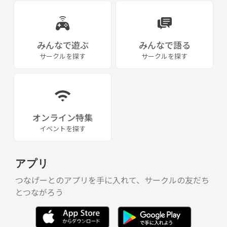
【構成メンバー】
20～30代中心、現在30名程度が所属
メンバーのお住まいは、東京都、神奈川県、千葉県等
みんなで遊ぶ
みんなで語る
【レベル感】
サークルを探す
サークルを探す
初中級者～中級者の方を中心としたメンバー構成です(主催者が一番へ
たっぴです笑)
【活動内容】
基本2時間/回・最大8名枠/面
オンライン特集
ゲーム回中心ですが、ごーーーーーくまれに練習回もあります
イベントを探す
試合中心で、球出し練習はしません
ショートラリー→ロングラリーorボレスト→試合という流れになります
アプリ
【費用の目安】
500〜1,500円程度/回(当選者割引あり)
つなげーとのアプリを手に入れて、サークルの友だち
※入会費、年会費等はかかりません
とつながろう
【募集要項・禁止事項】
何よりも重視するのは、一般常識・礼儀がしっかりしているかどうかで