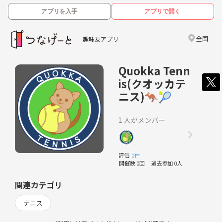
アプリを入手
アプリで開く
全国
趣味友アプリ
Quokka Tenn
is(クオッカテ
ニス)🦘🎾
1 人がメンバー
評価
0件
開催数 0回
過去参加 0人
関連カテゴリ
テニス