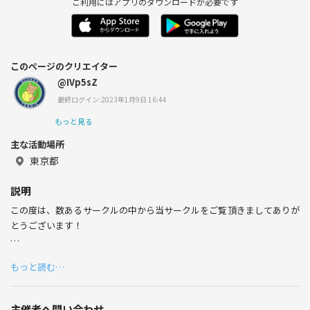
ご利用にはアプリのダウンロードが必要です
このページのクリエイター
@IVp5sZ
最終ログイン:2023年1月9日 16:44
もっと見る
主な活動場所
東京都
説明
この度は、数あるサークルの中から当サークルをご覧頂きましてありが
とうございます！
【こんな人を募集しています】
もっと読む…
礼儀正しく、やる気のある30歳程度までの男女の方を募集中です！
向上心があり、明るくコミュニケーションが取れる方からのご応募お待
ちしております
主催者へ問い合わせ