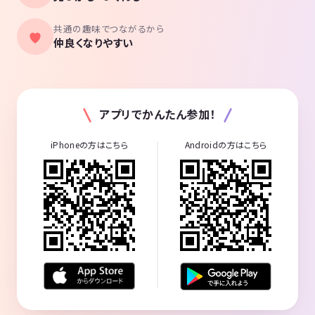
🍺🌸🍖
共通の趣味でつながるから
今後の目標としては、テニス合宿を開催したいと思っております🎾
仲良くなりやすい
【開催予定】
毎月土曜・祝日のナイターを中心に月3～4回ほど開催しておりますの
で、お気軽にお問い合わせ下さい！
アプリでかんたん参加！
※詳細は別途、お問い合わせ頂いた際にご案内いたします
iPhoneの方はこちら
Androidの方はこちら
【大切なお願い】
体験申し込み・お問い合わせはお手数ですが「必ず」下記URLよりお願
い致します
↓↓↓↓↓
quokka-tennis.tokyo/
(URLが表示されない場合はGoogleでクオッカテニスと検索下さい！)
サークル主催者もテニスを始めて2年程のへたっぴですが、楽しく明る
く元気よくをモットーに活動しておりますので、お気軽にご応募・お問
い合わせください☺️