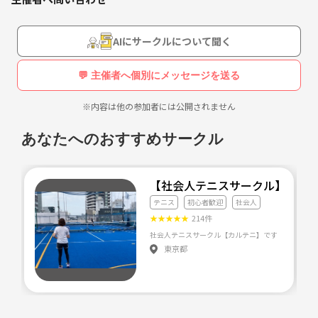
※礼儀に欠ける方・コミュニケーションが取れない方はお断りしており
ます
AIにサークルについて聞く
一緒にサークルを盛り上げていってくれる方が来てくれると嬉しいです
☺️
💬 主催者へ個別にメッセージを送る
ちなみに、、、主催者はお酒が好きなので、お酒好きの方だとなお嬉し
いです…🍺！(もちろん飲めなくても大丈夫です笑)
※内容は他の参加者には公開されません
募集のレベル感としては、男性：初中級者～中上級者(社会人限定)、女
あなたへのおすすめサークル
性：初級者～上級者(学生歓迎)です
初回は、大抵お一人で参加される方がほとんどですので、安心してご応
【社会人テニスサークル】カル
募ください(レンタルラケットもあります)
テニス
初心者歓迎
社会人
★
★
★
★
★
214件
【🎾クオッカテニスとは？🎾】
コロナ禍で運動不足になった主催者が、運動不足解消を目的にテニスを
東京都
始めたところテニスにはまり、初心者が入れるサークルが近くになかっ
たので😢だったら自分で作ってしまおう！と、高校時代からの友人と設
立した「硬式」テニスサークルです🎾
おかげさまで2022年9月に設立2年を迎えました！