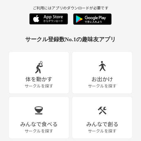
※オーストラリアに生息するカンガルーの仲間「クオッカ」の様に、頑
張ってテニスボールを追いかけよう！！ というのがサークル名の由来
ご利用にはアプリのダウンロードが必要です
です(*^^*)
【サークル目標】
生涯を通じて切磋琢磨できるテニス仲間を作る！みんなでテニスを楽し
サークル登録数No.1の趣味友アプリ
み、いつかは、、、市民大会優勝！！
【活動場所】
江東区を中心に、江戸川区・市川市でも
木場公園・大島小松川公園での開催が多く、他には西葛西、行徳中央、
有明テニスの森等でも開催しております
体を動かす
お出かけ
(葛飾区、墨田区、台東区、新宿区、千代田区、中央区、港区、浦安市
サークルを探す
サークルを探す
などからも良アクセスです)
【活動頻度】
土曜・祝日のナイターを中心に月3～4回ほどコンスタントに開催してい
ます
みんなで食べる
みんなで創る
※2021年は75回の開催予定に対し、緊急事態宣言・雨天による中止が1
サークルを探す
サークルを探す
9回、延べ56回(月平均4.67回)の開催となりました