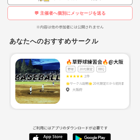
是非来てください(^^)
💬 主催者へ個別にメッセージを送る
草野球がない日でも、
キャッチボールとかバッティングセンター
※内容は他の参加者には公開されません
によく行きますので、
それに参加したい人もメッセージ📨
あなたへのおすすめサークル
くださいーーー(^^)
『参加条件』
🔥草野球練習会🔥@大阪⭐️20
●野球好きな人⚾️
野球
20代限定
BBQ
↑初心者でも大歓迎（＾ω＾）
★
★
★
★
★
2件
●20代の方😁
●1人暮らしの方🤩
大阪府
勿論黄色い声援😂笑笑
可愛いマネジャーもいます！❤️笑笑
毎週土日どちらかと、平日も野球仲間と飲み会とかもしてるんので！途
中参加とかでも全然おけですーー✨
ご利用にはアプリのダウンロードが必要です