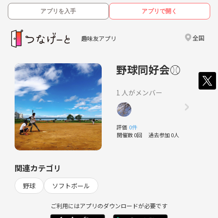
アプリを入手
アプリで開く
全国
趣味友アプリ
野球同好会⚾️
1 人がメンバー
評価
0件
開催数 0回
過去参加 0人
関連カテゴリ
野球
ソフトボール
ご利用にはアプリのダウンロードが必要です