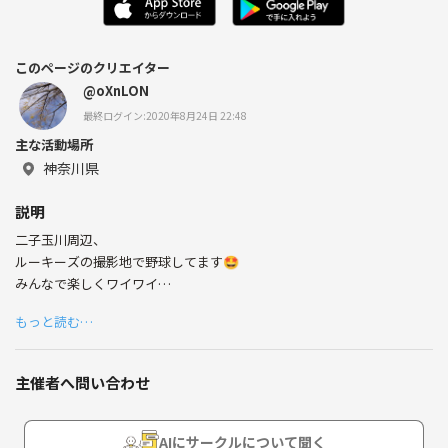
このページのクリエイター
@oXnLON
最終ログイン:2020年8月24日 22:48
主な活動場所
神奈川県
説明
二子玉川周辺、
ルーキーズの撮影地で野球してます🤩
みんなで楽しくワイワイ
野球しませんかー❓❓
もっと読む…
グローブの貸し出しもやっているので、
未経験の人も是非(^^)
主催者へ問い合わせ
野球をやっていた人😊
野球をこれからやりたい人🤲
AIにサークルについて聞く