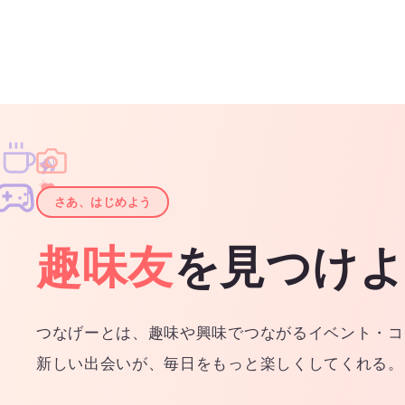
♫
✧
✦
✦
♪
✧
さあ、はじめよう
趣味友
を見つけ
つなげーとは、趣味や興味でつながるイベント・コ
新しい出会いが、毎日をもっと楽しくしてくれる。