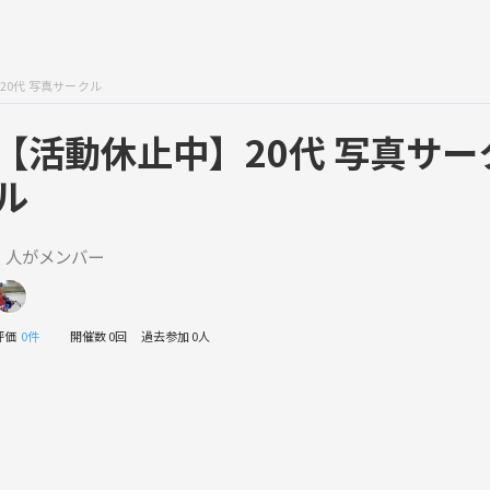
20代 写真サークル
【活動休止中】20代 写真サー
ル
1 人がメンバー
評価
0件
開催数 0回
過去参加 0人