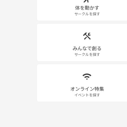
5月
体を動かす
三浦半島ドライブ(神奈川)
サークルを探す
大山千枚田&東京ドイツ村(千葉県)
鋸山&大江海岸(千葉県)
6月
紫陽花&蛍撮影(京王よみうりランド)
東京江戸たてもの園(都内)
みんなで創る
7月
サークルを探す
日光キャンプ(栃木)
お台場散策(都内)
日本橋&神楽坂散策(都内)
8月
いたばし花火大会(都内)
オンライン特集
9月
イベントを探す
昭和記念公園さんぽ(都内)
10月
紅葉ドライブ&竹灯籠(山梨)
11月
六義園ライトアップ(都内)