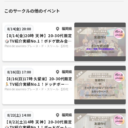
このサークルの他のイベント
福岡県
8/14(金) 20:00
【8/14(金)20時 天神】20-30代限定
🎲TV紹介実績No.1！ボドゲ飲み会で
友達作り／初心者歓迎☆満席続出！
Plein de sourires-プレーヌ・ド・スリール-【20代/3
0代の社会人友達作りサークル】
福岡県
8/16(日) 17:00
【8/16(日)17時 久留米】20-30代限定
🏃TV紹介実績No.1！ドッヂボール&
ソフトバレー&キックベース🤾
Plein de sourires-プレーヌ・ド・スリール-【20代/3
0代の社会人友達作りサークル】
福岡県
8/22(土) 14:00
【8/22(土)14時 天神】20-30代限定
🎲TV紹介実績No.1！ボードゲームで