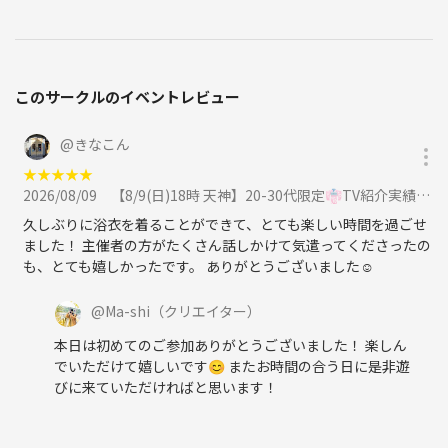
・開催内容や風景写真、動画のSNS等への無許可投稿
サークルやイベントの輪を乱す行動をする方、運営側の指示に従ってい
ただけない方や運営側が参加者様としてふさわしくないと判断した方
は、参加をお断りする場合がございます。
このサークルのイベントレビュー
———
@
きなこん
夏本番、バーベキューで新しい友達や最高の想い出を一緒に作りません
★
★
★
★
★
か？「気になるけど初めてで不安…」そんな方もぜひお気軽にご参加く
2026/08/09
【8/9(日)18時 天神】20-30代限定👘TV紹介実績No.1！レンタル浴衣＆着付けで夏の納涼祭/満席続出！に参加
ださい😊
久しぶりに浴衣を着ることができて、とても楽しい時間を過ごせ
ました！ 主催者の方がたくさん話しかけて気遣ってくださったの
も、とても嬉しかったです。 ありがとうございました☺️
🔽プレーヌの活動風景はこちら
※アプリの不具合で動画が表示されない場合がございますのでその場合
@
Ma-shi
（クリエイター）
はこちらからご覧ください！
本日は初めてのご参加ありがとうございました！ 楽しん
https://youtu.be/7uP9AUh_XtI?si=efJaudS9l6gquOO5
でいただけて嬉しいです😊 またお時間の合う日に是非遊
びに来ていただければと思います！