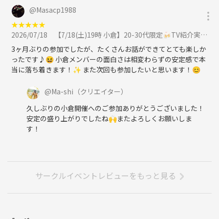
@
Masacp1988
★
★
★
★
★
2026/07/18
【7/18(土)19時 小倉】20-30代限定🍻TV紹介実績No.1！居酒屋飲み会で友達作り／満席続出！に参加
3ヶ月ぶりの参加でしたが、たくさんお話ができてとても楽しか
ったです♪😆 小倉メンバーの面白さは相変わらずの安定感で本
当に落ち着きます！✨ また次回も参加したいと思います！😊
@
Ma-shi
（クリエイター）
久しぶりの小倉開催へのご参加ありがとうございました！
安定の盛り上がりでしたね🙌またよろしくお願いしま
す！
サークルイベントレビューをもっと見る