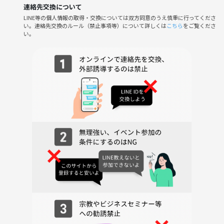
KBCテレビ『シリタカ!』でも当サークルを取り上げていただきました！
連絡先交換について
LINE等の個人情報の取得・交換については双方同意のうえ慎重に行ってくださ
い。連絡先交換のルール（禁止事項等）について詳しくは
こちら
をご覧くださ
———
い。
🌸サークル立ち上げの想い
社会人になると、なかなか同年代の友達ができず、いざ友達を作ろうと
イベントに参加したらビジネスの勧誘だった...という経験をされた方も
多いかと思います。
僕もサークル立ち上げ前は参加者側でした。
しかし、アムウ◯イやニュー◯キンなどのマルチの集まりが多く、せっ
かくイベントを通じて仲良くなれたのに「勧誘のためだったのか」と落
胆することも多々ありました。
"友達作りイベント"="怪しい団体"
そんな固定概念を覆すべく、
そして一人でも多く勧誘被害に遭う方を減らしたい、安心して友達を作
れる場所を自分が作りたいと考え立ち上げました！
【サークル設立:2020年6月】