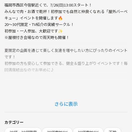
福岡市西区今宿駅近くで、7/26(日)13:00スタート！
みんなで肉・お酒で乾杯！初参加でも自然と仲良くなれる「屋外バーベ
キュー」イベントを開催します🔥
20～30代限定・TV紹介の実績サークル！
初参加・一人参加、大歓迎です✨
※屋根付き会場なので雨天時も開催！
夏限定の企画を通じて楽しく友達を増やしたい方にぴったりのイベント
です！
初参加の方も安心して参加できる、健全＆盛り上がりイベントです！毎
回満席続出なのでお早めに♪
🔶どんなイベント？
・手ぶらで現地集合してバーベキューが楽しめる！
さらに表示
・お酒、ソフトドリンク、お肉もたくさん！
・初参加の方や人見知りの方も大歓迎！
・会話がメインのバーベキュー(お酒ももちろんありますが飲めない方
カテゴリー
もソフトドリンクで楽しめる雰囲気)