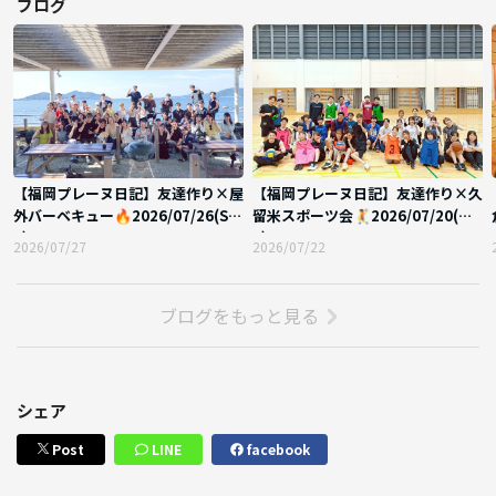
ブログ
【福岡プレーヌ日記】友達作り×屋
【福岡プレーヌ日記】友達作り×久
外バーベキュー🔥2026/07/26(Su
留米スポーツ会🤾2026/07/20(Mo
n)
n)
2026/07/27
2026/07/22
ブログをもっと見る
シェア
Post
LINE
facebook