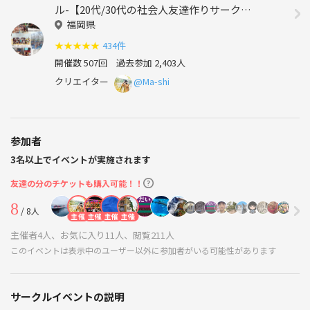
ル-【20代/30代の社会人友達作りサーク
ル】
福岡県
★
★
★
★
★
434件
開催数 507回
過去参加 2,403人
クリエイター
@Ma-shi
参加者
3名以上でイベントが実施されます
友達の分のチケットも購入可能！！
8
/ 8人
主催
主催
主催
主催
主催者4人、お気に入り11人、閲覧211人
このイベントは表示中のユーザー以外に参加者がいる可能性があります
サークルイベントの説明