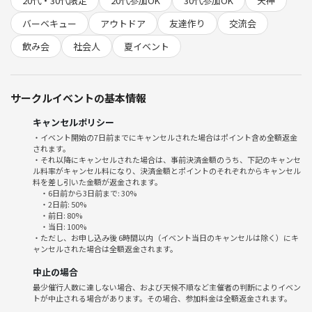
20代・30代限定
20代参加OK
30代参加OK
天神
・丁寧なフォロー＆6-8名ほどのグループ席で安心！
・自然に席替え＆自己紹介ができてすぐ仲良しに♪
バーベキュー
アウトドア
友達作り
交流会
飲み会
社会人
夏イベント
■当日の流れ
・12:50- 会場に直接集合（参加者のみに案内）
サークルイベントの基本情報
・13:00-13:30 席分け＆飲み物を手元に用意
・13:30- 各テーブルで乾杯！自由なおしゃべり
キャンセルポリシー
・15:50- 写真撮影(写真に映りたくない方は言ってください！)
・イベント開始の7日前までにキャンセルされた場合はポイント含め全額返金
・16:00 終了・現地解散
されます。
※仲良くなったメンバーで二次会も自由🍻
・それ以降にキャンセルされた場合は、事前決済金額のうち、下記のキャンセ
ル料率がキャンセル料になり、決済金額とポイントのそれぞれからキャンセル
料を差し引いた金額が返金されます。
・6日前から3日前まで: 30%
———
・2日前: 50%
・前日: 80%
💫サークル紹介
・当日: 100%
福岡で活動している友達作りサークル『Plein de sourires(プレーヌ・
・ただし、お申し込み後 6時間以内（イベント当日のキャンセルは除く）にキ
ャンセルされた場合は全額返金されます。
ド・スリール)』と申します！
フランス語で『笑顔溢れる』という意味の言葉を参考に名付けました
中止の場合
🌸
最少催行人数に達しない場合、および天候不順など主催者の判断によりイベン
天神、小倉、久留米にて活動しております！
トが中止される場合があります。その場合、参加料金は全額返金されます。