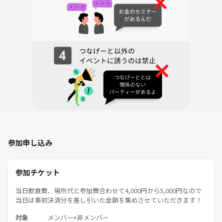
———
🌱サークルの雰囲気
・20代/30代限定・女性も安心の超安全運営
・はじめて／一人参加でも毎回3〜4割が初参加、1人参加多数！
・初参加の方や女性の参加者が多い！
・イベント終了後には自然と仲良くなれる！
・学生時代のような楽しさがある！
・変な目的の方が参加できない仕組み！
・明るくフラット、年齢・性別問わず誰でもなじみやすい雰囲気♪
・主催が丁寧にサポート、自己紹介やルール説明もリードします。質問
や困ったことも即相談OK！
・初心者・女性・一人参加者が毎回たくさん！初参加でも安心して溶け
込めます。
参加申し込み
・勧誘・ナンパ禁止＆運営がしっかり管理。
参加チケット
———
当日飲食費、場所代と参加費合わせて4,000円から5,000円なので
🌟参加するとこんなメリットが！
当日は事前決済分を差し引いた金額を集めさせていただきます！
・同じ趣味の友達や同年代の新しい友達ができる！
・学生時代のような気軽な楽しさを再体験
対象
メンバー+非メンバー