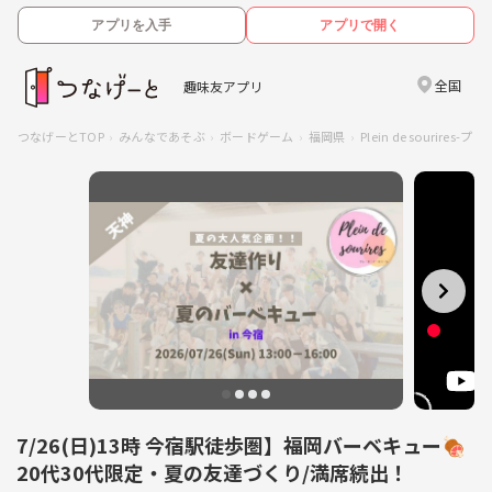
アプリを入手
アプリで開く
全国
趣味友アプリ
つなげーとTOP
みんなであそぶ
ボードゲーム
福岡県
Plein de souri
7/26(日)13時 今宿駅徒歩圏】福岡バーベキュー🍖
20代30代限定・夏の友達づくり/満席続出！