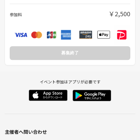
・『気まずい・身内感』ゼロで、全員初対面でもなじみやすい
・勧誘・営業、ナンパ系は即出禁、女性参加者も多いため女性も安心
￥2,500
参加料
———
🧑‍🤝‍🧑参加者のリアルな声
「初参加でもすぐ友達ができて楽しかった！」
募集終了
「優しくて面白い方ばかりであっという間に打ち解けることができ
た！」
「初心者なのにすごく親切だったので安心して楽しめた！」
「プライベートでもよく遊びに行けるほど仲の良い友達ができた！」
イベント参加はアプリが必要です
「毎月の楽しみができた！」
「勧誘系や場を乱すような方を即出禁にしてくれるので安心！」
———
⚠️注意事項⚠️
下記の行為はご遠慮ください。
主催者へ問い合わせ
・勧誘・営業・告知・引き抜き・しつこいナンパ・暴言など
・過度なナンパ行為や迷惑行為