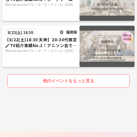
友達作り☆初心者歓迎／満席続出！
Plein de sourires-プレーヌ・ド・スリール-【20代/3
0代の社会人友達作りサークル】
福岡県
8/22(土) 18:30
【8/22(土)18:30 天神】20-30代限定
🎤TV紹介実績No.1！アニソン会で友
達作り／聴き専可！
Plein de sourires-プレーヌ・ド・スリール-【20代/3
0代の社会人友達作りサークル】
他のイベントをもっと見る