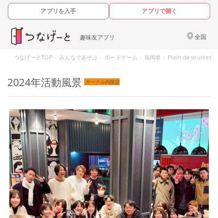
アプリを入手
アプリで開く
全国
趣味友アプリ
つなげーとTOP
みんなであそぶ
ボードゲーム
福岡県
Plein de sou
2024年活動風景
サークル内限定