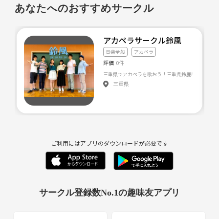
あなたへのおすすめサークル
音楽経験がある方もない方も、興味がありましたら是非ホームページを
ご覧下さい😆
アカペラサークル鈴風
音楽全般
アカペラ
何かと多忙な社会人同士、一緒に活動してみませんか？☺
評価
0件
見学会なども随時開催しています！お気軽にご連絡ください✨
三重県でアカペラを歌おう！三重県鈴鹿市を中心と
三重県
～OTOKUMA-音熊-について～
※詳しくはHPをご覧ください
【団体名称】：OTOKUMA-音熊-
【活動内容】：①各チームでの個別活動、合同活動
②月に1回程度の全体活動（自由参加）
ご利用にはアプリのダウンロードが必要です
③3か月に1回程度の発表会
【所属人数】：7チーム20名程度
（アカペラチーム、バンドチームなど）
【平均年齢】：約27歳（22歳～31歳までが所属）
サークル登録数No.1の趣味友アプリ
【募集要項】：〇熊本市内もしくは近郊在住の方
〇22歳～34歳程度の社会人
【H P】：「OTOKUMA アカペラ」