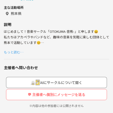
主な活動場所
熊本県
説明
はじめまして！音楽サークル「OTOKUMA-音熊-」と申します😄
私たちはアカペラやバンドなど、趣味の音楽を気軽に楽しむ団体として
熊本で活動しています😊
もっと読む…
元々は数名のメンバーではじめたサークルですが、
主催者へ問い合わせ
「県外から転勤してきたので知り合いがいない…」
「社会人になっても音楽活動を続けたい…」
「アカペラを始めてみたいけど、どうしていいかわからない…」
AIにサークルについて聞く
など、悩みを持っている方々が集まり、今では20名程度の団体となりま
💬 主催者へ個別にメッセージを送る
した！
初心者も多い団体ですが、いつも和気あいあいと活動しています✨
※内容は他の参加者には公開されません