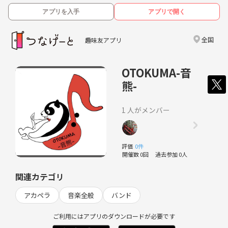
アプリを入手
アプリで開く
全国
趣味友アプリ
OTOKUMA-音
熊-
1 人がメンバー
評価
0件
開催数 0回
過去参加 0人
関連カテゴリ
アカペラ
音楽全般
バンド
ご利用にはアプリのダウンロードが必要です