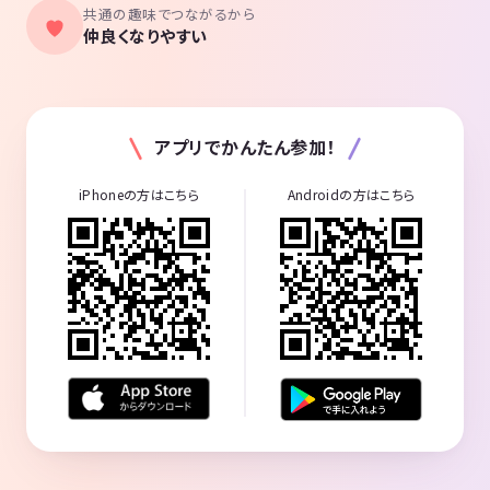
共通の趣味でつながるから
＝＝＝＝＝＝＝＝＝＝＝＝＝＝＝＝＝＝＝＝＝＝＝＝
仲良くなりやすい
※下記をお守り頂けない際は、場合によっては警告・退会頂くことがご
ざいます。
・公序良俗に反する行為を行う方
・マナーを守れない方
・宗教やネットワークビジネスの勧誘
アプリでかんたん参加！
・他者が迷惑だと感じることを行う方
・ハラスメントおよび過度な言動や行為
iPhoneの方はこちら
Androidの方はこちら
＝＝＝＝＝＝＝＝＝＝＝＝＝＝＝＝＝＝＝＝＝＝＝＝
<補足>
～今後の活動予定～
【活動場所】
市内運動施設
体育館・市営体育館・運動場等