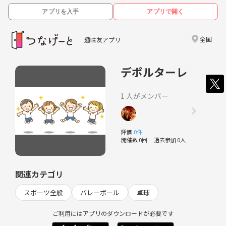
アプリを入手
アプリで開く
全国
趣味友アプリ
デポルターレ
1 人がメンバー
評価
0件
開催数 0回
過去参加 0人
関連カテゴリ
スポーツ全般
バレーボール
卓球
ご利用にはアプリのダウンロードが必要です