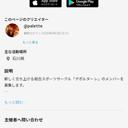
このページのクリエイター
@palette
最終ログイン:2020年6月3日 18:31
もっと見る
主な活動場所
石川県
説明
新しく立ち上げる総合スポーツサークル「デポルターレ」のメンバーを
募集します。
コロナの影響で始動延期していましたが、この度目途が立ちましたので
もっと読む…
改めて募集いたします。
（コロナの対策等で下方に重要な注意事項ございます。最後までご確認
ください）
主催者へ問い合わせ