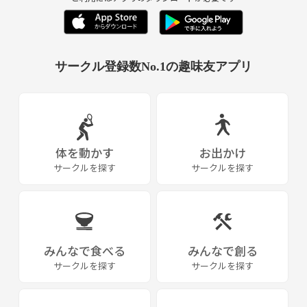
【ご参加に当たって】
〇基本的に管理者は一人です。
上手な方が苦手な方に教えたり、初心者同士が練習し合あえるような工
サークル登録数No.1の趣味友アプリ
夫はします。
参加者みんなの力で運営する「自主運営」にご理解ください。
〇今後は上級者レベルに向けたプランも準備予定ですが、基本的に「子
供からお年寄りまで」楽しむことを目的とします。
勝ち負けにこだわったり、ストレスを感じる方はご遠慮ください。
体を動かす
お出かけ
サークルを探す
サークルを探す
（重要）【参加方法・コロナウイルスに関しまして】
※コロナウイルス感染予防につきまして、
現状、市営の体育館の利用について２０名までの人数制限が設けられて
います。
みんなで食べる
みんなで創る
サークルを探す
サークルを探す
当面の間は予約頂いた方、かつ、先着順で参加人数制限を行います。
参加希望の方は必ず下記の内容をお送り頂きますようお願い致します。
・お名前 【必須】