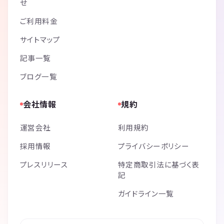
せ
〇他サークルとの連携
ご利用料金
〇加入メンバーは参加費の割引
〇保険への加入
サイトマップ
〇メンバー限定のコミュニティサイト運営
〇マイナー競技の実施・普及
記事一覧
〇スポーツ以外の個人同好会やスクールの開校
ブログ一覧
等、メンバーが最大限楽しめるような運営を目指します。
会社情報
規約
運営会社
利用規約
採用情報
プライバシーポリシー
プレスリリース
特定商取引法に基づく表
記
ガイドライン一覧