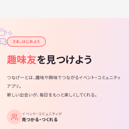
〇体調に不安のある方や感染に不安のある方、デポルターレはいつでも
皆さんの参加をお待ちしますので、焦らず頃合いを見て自己判断でご参
加ください。
✧
✦
【最後に】
さあ、はじめよう
地域の中で、「いつでも」「好きな時に」スポーツできる環境を作り、
同じ「デポルターレ」のメンバー同士で汗を流し、
趣味友
を見つけよう
地域の【交流】を深め
地域を【活性化】させ
地域全体で【共栄】できる
つなげーとは、趣味や興味でつながるイベント・コミュニティ
アプリ。
活動の場を提供できるよう目指していきたいと考えています。
新しい出会いが、毎日をもっと楽しくしてくれる。
SNSやインターネットで遠くに目を向けるのもいいですが、「デポルタ
ーレ」に参加して身近な人たちと汗を流して充実した人生を楽しみまし
ょう！
イベント・コミュニティが
お友達と一緒のご参加も大歓迎！皆さんの参加をお待ちしています！
見つかる・つくれる