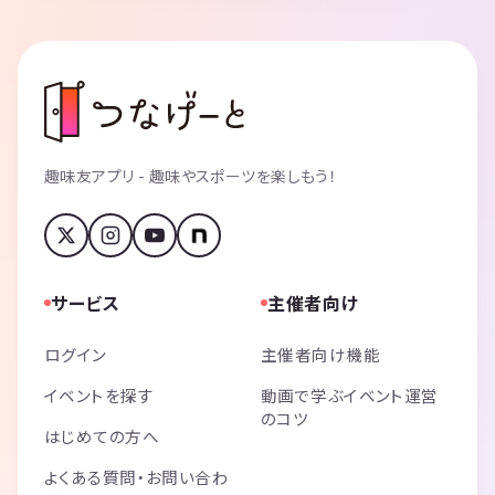
【種目】
〇屋内種目
・フットサル
・バレーボール
・バスケットボール
・卓球
趣味友アプリ - 趣味やスポーツを楽しもう！
・バドミントン
・テニス
・その他考案中
〇親子・シニア向け
・ビーチバレーボール
サービス
主催者向け
・卓球
・バドミントン
・その他考案中
ログイン
主催者向け機能
※屋外種目やマイナー種目も検討中です
イベントを探す
動画で学ぶイベント運営
※年齢層・性別等により開催時間を設定します。
のコツ
はじめての方へ
球や備品は運営が準備する予定です。サークルの掛け持ちは自由です。
よくある質問・お問い合わ
今後は