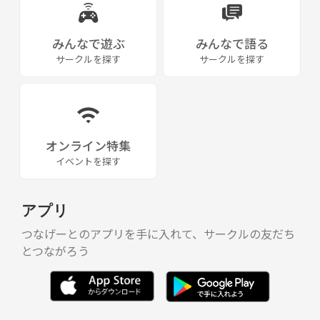
・ニックネーム 【必須】
・年齢性別 【必須】
・簡単なスポーツ経験（種目・歴）【必須】
みんなで遊ぶ
みんなで語る
・連絡可能なメールアドレス 【必須】
サークルを探す
サークルを探す
・参加する日時
（何時から何時間参加するかも）【必須】
または、下記アドレスの「サークルスクエア」という無料のグループ運
営サービスを利用して、
オンライン特集
当サークルのホームページを作っています。
イベントを探す
登録が必要となりますが、そちらの中からも予約できるようにしていま
すので、ぜひご利用ください。
登録いただくと、最新の開催日程を把握することが出来ます。
アプリ
https://www.c-sqr.net/?iwpass=YlF5g7iyhcyk5wmbIq&c=1
つなげーとのアプリを手に入れて、サークルの友だち
とつながろう
〇消毒スプレー等の準備は予定していますが、それでも体育館内での活
動になる為限界がありますので自己責任でのご参加お願い致します。
マスクのご準備は予定していません。各自準備をお願い致します。