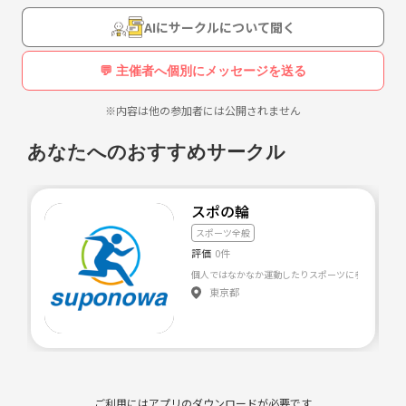
当サークルでは
「色んなスポーツを」「いつでもしたい時に」「子供からお年寄りま
AIにサークルについて聞く
で」をモットーに地域一帯で「みんなで楽しめる」スポーツサークルを
みなさんと作っていきたいと思います。
💬 主催者へ個別にメッセージを送る
以下、サークルのサークルのホームページも覧いただけると幸いです。
※内容は他の参加者には公開されません
《URL削除》
あなたへのおすすめサークル
参加者全員が初参加になります。初期からの参加は馴染みやすいと思い
ます。
とりあえず、過度に３密にならない種目から始めたいと思います。
スポの輪
スポーツ全般
【開催日時・場所】
評価
0件
2020年06月13日(土) 15:00-18:00
個人ではなかなか運動したりスポーツに参加したりす
総合体育館 第２競技場 半面
東京都
バドミントン ＆ 卓球 （バレーボール等も準備）
2020年06月16日(火) 18:00-21:00
城南市民体育館 体育館 半面
バドミントン ＆ 卓球 （バレーボール等も準備）
ご利用にはアプリのダウンロードが必要です