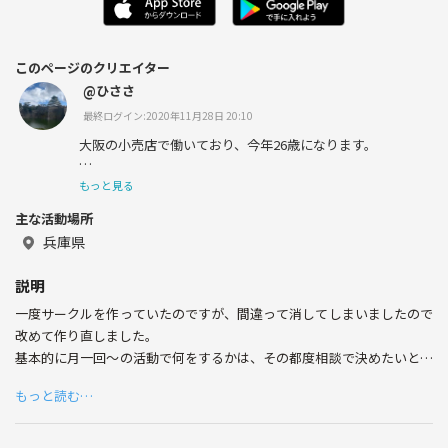
このページのクリエイター
@ひささ
最終ログイン:2020年11月28日 20:10
大阪の小売店で働いており、今年26歳になります。
アウトドアからインドアまで趣味は様々です。
もっと見る
主な活動場所
気軽に絡みましょう^ ^
兵庫県
説明
一度サークルを作っていたのですが、間違って消してしまいましたので
改めて作り直しました。
基本的に月一回〜の活動で何をするかは、その都度相談で決めたいと思
ってます。
もっと読む…
個人の予定が第一ですので、マイペースにまったり参加して頂ければ良
いなと思います。
少しでも良いなと思われた方、気軽にご参加ください。