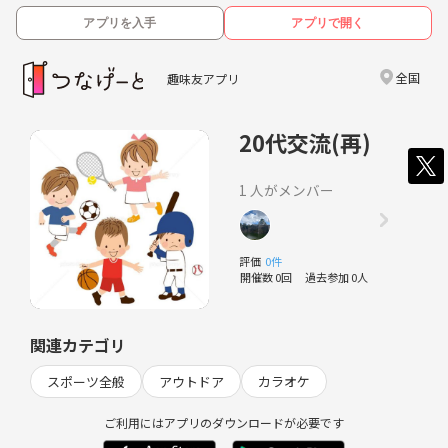
アプリを入手
アプリで開く
全国
趣味友アプリ
20代交流(再)
1 人がメンバー
評価
0件
開催数 0回
過去参加 0人
関連カテゴリ
スポーツ全般
アウトドア
カラオケ
ご利用にはアプリのダウンロードが必要です