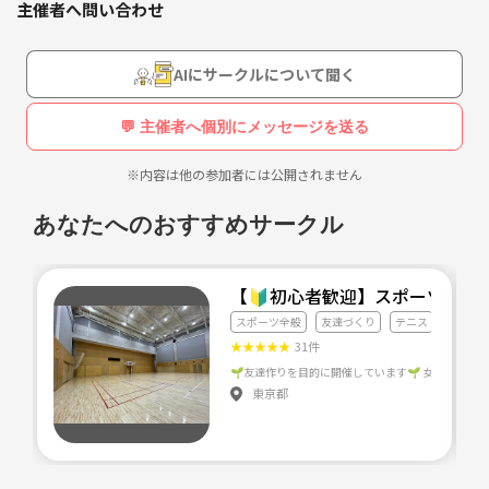
主催者へ問い合わせ
まだ始めたばかりでよくわかっておりませんが、どうぞよろしくお願い
します＾＾
AIにサークルについて聞く
✳︎マナーの無い方はご遠慮願います。
💬 主催者へ個別にメッセージを送る
※内容は他の参加者には公開されません
あなたへのおすすめサークル
【🔰初心者歓迎】スポーツクラ
スポーツ全般
友達づくり
テニス
★
★
★
★
★
31件
東京都