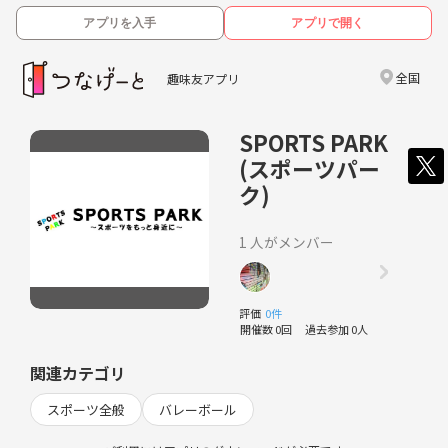
アプリを入手
アプリで開く
全国
趣味友アプリ
SPORTS PARK
(スポーツパー
ク)
1 人がメンバー
評価
0件
開催数 0回
過去参加 0人
関連カテゴリ
スポーツ全般
バレーボール