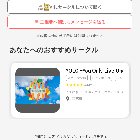
《つなげーと上でのLINE IDの交換・聞き出す行為は禁止されています》
AIにサークルについて聞く
💬 主催者へ個別にメッセージを送る
※内容は他の参加者には公開されません
あなたへのおすすめサークル
YOLO ~You Only Live Once~
スポーツ全般
ドッチボール
ランニング・ジ
★
★
★
★
★
444件
東京都
ご利用にはアプリのダウンロードが必要です