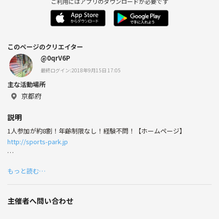
ご利用にはアプリのダウンロードが必要です
このページのクリエイター
@0qrV6P
最終ログイン:2018年9月15日 17:05
主な活動場所
京都府
説明
1人参加が約8割！年齢制限なし！経験不問！【ホームページ】
http://sports-park.jp
【連絡先】
もっと読む…
LINE ID：@sportspark
@を最初につけ忘れずに
主催者へ問い合わせ
上記IDを検索して、友達追加してください☆