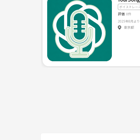
・You raise me up
ボイストレー
・I will follow him
評価
0件
演歌発声もOKですよ！
・お弁当ばこのうた
東京都
・パプリカ
・映画メリーポピンズより「スパカリフラジリステ
等
上記をはじめ、ゴスペルやポップスの定番曲から、
数か月単位で新曲にも挑戦していきますので、飽き
・活動地域：八潮市、北綾瀬
・練習回数：2レッスンづつ(月4回)
・練習時間：平日10時〜12時
*･゜ﾟ･*:.｡..｡.:*･･*:.｡. .｡.:*･゜ﾟ･*