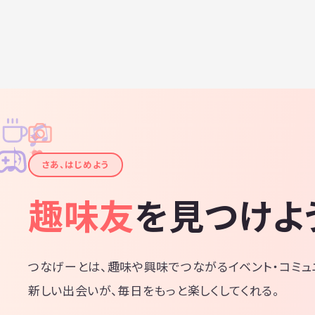
♫
✧
✦
✦
♪
✧
さあ、はじめよう
趣味友
を見つけよ
つなげーとは、趣味や興味でつながるイベント・コミュ
新しい出会いが、毎日をもっと楽しくしてくれる。