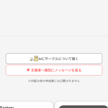
ークル、教会音楽か
マミー」、仕事後に
DJ、そしてバンド
、ハモるのが大好きな女性のみなさん、大人数で一緒にハーモニーを奏
。
ど迷っている方も、
、歓迎いたします。
たが、6月より二期会オペラ財団会員の女性講師の親切丁寧な指導で、基
AIにサークルについて聞く
う歌い方もマスターできますよ〜✨
💬 主催者へ個別にメッセージを送る
でライブを開催して、活動の場を広げて行く予定です。
高音が出るなら低音
※内容は他の参加者には公開されません
で楽しく、そして上
Factory