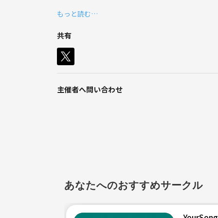
新規の参加メンバーを大募集します‼️
はゴスペルやポップスの「ラヴォーチェ」サ
もっと読む…
らアカペラまで幅広いジャンルの「アカペラ
歌える「社会人ゴスペル」の主宰、役者さんや
既婚者、未婚者、子連れのママさん、歌やコーラス
共有
ボーカルの方々のボイトレを教えております
🎥 クリスマスライブの動画です
ー Hail Holy Queen ー
ボイトレが初めての方も、
https://youtu.be/_CSuN5SCN5Y
主催者へ問い合わせ
今まであらゆるトレーニングを受けてきたけ
✨お知らせ✨
更に向上していきたいという想いがある方も
2月から講師不在でスタートしてサークル活動でし
初心者さんも安心して、楽しくそして美しい声で歌
得意があれば、逆に苦手が克服できます！
数か月に一度、ママフェスや子育て広場や商業施設
例えば、高音は出るけど低音が苦手な方は、
も出ます！
<演曲>
・Hail Holy Queen
あなたへのおすすめサークル
・Oh happy days
逆も然りの術に、私独自のストレッチ発声法
・Joyful Joyful
手くなりましょう！
・Amazing glace
YourSong