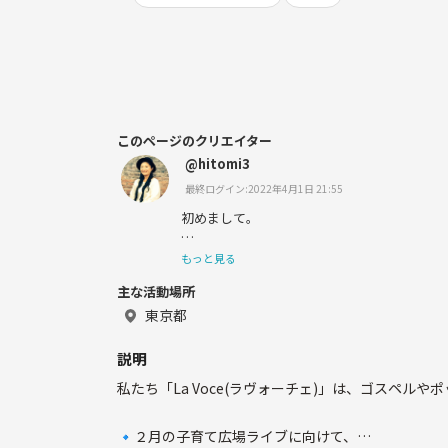
このページのクリエイター
@hitomi3
最終ログイン:2022年4月1日 21:55
初めまして。
ボイストレーナーの hitomi です。
もっと見る
主な活動場所
東京都
最近「歌うとノドが痛くなる」と言う生徒さ
ッスン終えると「全く痛くならずに歌える！
説明
んに、私も嬉しくなるばかりです^ ^
私たち「La Voce(ラヴォーチェ)」は、ゴスペル
🔹２月の子育て広場ライブに向けて、
本業は声楽家で、二期会オペラ事務所にも所