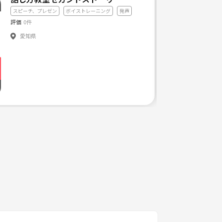
スピーチ、プレゼン
ボイストレーニング
発声
評価
0件
2025年8月より、ボイストレーニングに通ってます。 そして最近ようやく気づきました。。。 「あ
愛知県
ができます。