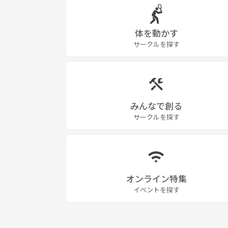
🔹社会人クラスがスタートしました‼️
フルタイム勤務のママを含めた女性の方、
体を動かす
お待たせしました！！
サークルを探す
多数の問合せ、ありがとうございました！！
・活動地域：綾瀬(月2回レッスン)
・練習時間：平日18時半〜20時半
みんなで創る
サークルを探す
随時、体験レッスンございますので、お気軽にお問い合わせ
*･゜ﾟ･*:.｡..｡.:*･･*:.｡. .｡.:*･゜ﾟ･*
オンライン特集
午前中でも、夕方でも興味のある方は、
イベントを探す
是非、気軽にお問い合わせご連絡くださいネ！