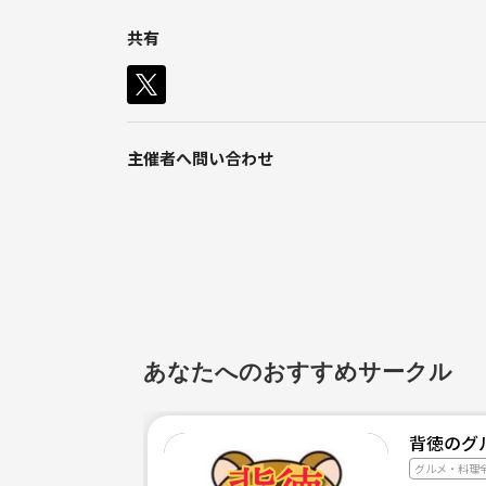
参加申請
共有
https://ssl.form-mailer.jp/fms/a406031a349641
参加条件： 作る料理は和、洋、中の家庭料理
女性：20代で料理に興味のある方
男性：テニスサークルのメンバーの紹介のみ（現
主催者へ問い合わせ
・メガ、信託、保険などの金融
・Docomo，KDDI，Softbankの通信
・製薬、総合商社、新聞、メディア系の1部上場企業
・医師、弁護士、会計士などの士業など
(現在のところ、身元が明らかな友達のみ
8名がけのテーブルと、4名がけのソファーがあるの
(部屋的には20名程度可能です。立食ではないので）
あなたへのおすすめサークル
参加費：食材込1500円、お酒等は自腹
マンション内にスーパーがあり、そこでで調達。
背徳のグ
グルメ・料理