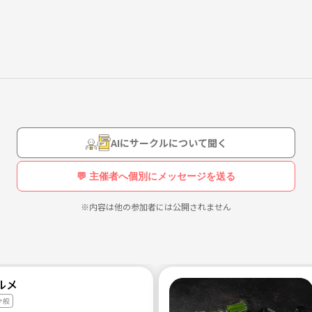
在のところ）
AIにサークルについて聞く
の友達
💬 主催者へ個別にメッセージを送る
としています）
※内容は他の参加者には公開されません
で、現在は12名まで可能（上限）。
ルメ
全般