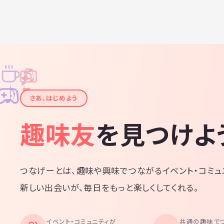
♫
✧
✦
✦
♪
✧
さあ、はじめよう
趣味友
を見つけよ
つなげーとは、趣味や興味でつながるイベント・コミュ
新しい出会いが、毎日をもっと楽しくしてくれる。
イベント・コミュニティが
共通の趣味で