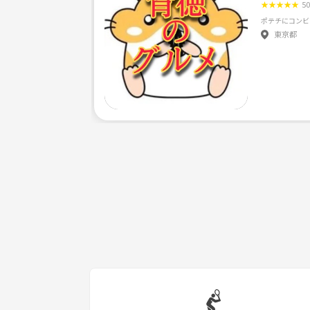
★
★
★
★
★
5
東京都