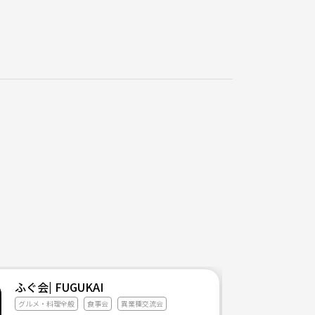
ふぐ会| FUGUKAI
グルメ・料理全般
食事会
異業種交流会