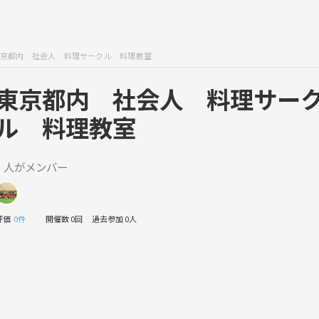
京都内 社会人 料理サークル 料理教室
東京都内 社会人 料理サー
ル 料理教室
1 人がメンバー
評価
0件
開催数 0回
過去参加 0人