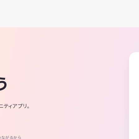
う
ニティアプリ。
つながるから