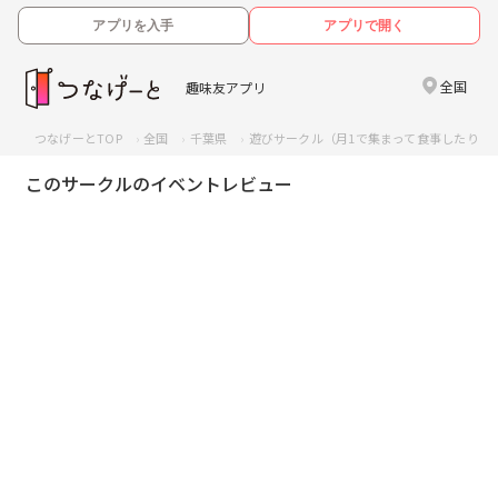
アプリを入手
アプリで開く
全国
趣味友アプリ
つなげーとTOP
全国
千葉県
遊びサークル（月1で集まって食事したりど
このサークルのイベントレビュー