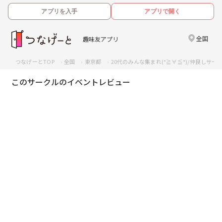
アプリを入手
アプリで開く
全国
趣味友アプリ
つなげーとTOP
全国
東京都
20代のみんな集まれ(*≧∀≦*)/仲良しサ
このサークルのイベントレビュー