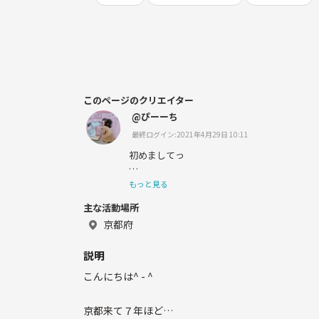
このページのクリエイター
@ぴーーち
最終ログイン:2021年4月29日 10:11
初めましてっ
京都の町屋に住んでおりますっ
もっと見る
主な活動場所
よく昭和っぽいと言われますw
京都府
説明
＊町家のカフェとか探すのが好き
こんにちは^ - ^
＊身体動かすの好き
京都来て７年ほど
＊食べるの好き