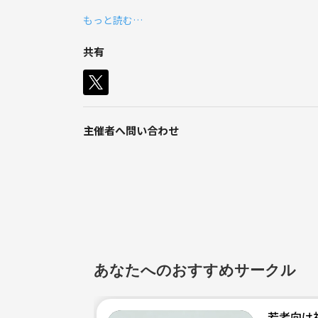
行事いっぱいの夏！！
もっと読む…
せっかくですので
よろしくお願いします^ - ^
一緒に祇園祭にいって
共有
そのあと飲んで
料理を楽しむ
なんていかがでしょう？
料理は手作りで身体に優しいものにしようと思って
みんなで京都の夏を感じましょ
主催者へ問い合わせ
あなたへのおすすめサークル
若者向け