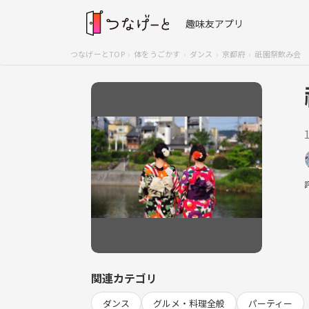
趣味友アプリ
つなげーとTOP
体をうごかす
ダンス
京都府
祇園祭飲み会
関連カテゴリ
ダンス
グルメ・料理全般
パーティー