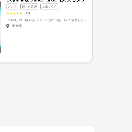
ダンス
初心者歓迎
友達づくり
★
★
★
★
★
54件
東京都