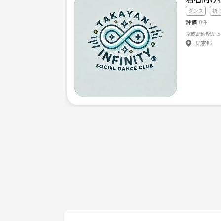
ダンス
初
評価
0件
東京都