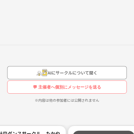
ます♫
AIにサークルについて聞く
💬 主催者へ個別にメッセージを送る
※内容は他の参加者には公開されません
社交ダンスサークル たかやん♾️「初級版」京成高砂駅