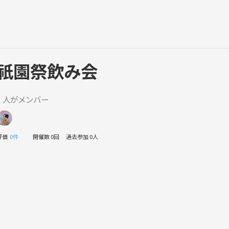
祇園祭飲み会
1 人がメンバー
評価
0件
開催数 0回
過去参加 0人