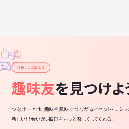
♫
✧
✦
✦
♪
✧
さあ、はじめよう
趣味友
を見つけよ
つなげーとは、趣味や興味でつながるイベント・コミュ
新しい出会いが、毎日をもっと楽しくしてくれる。