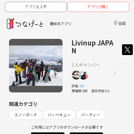
アプリを入手
アプリで開く
全国
趣味友アプリ
Livinup JAPA
N
2 人がメンバー
評価
0件
開催数 0回
過去参加 0人
関連カテゴリ
スノーボード
バーベキュー
パーティー
ご利用にはアプリのダウンロードが必要です