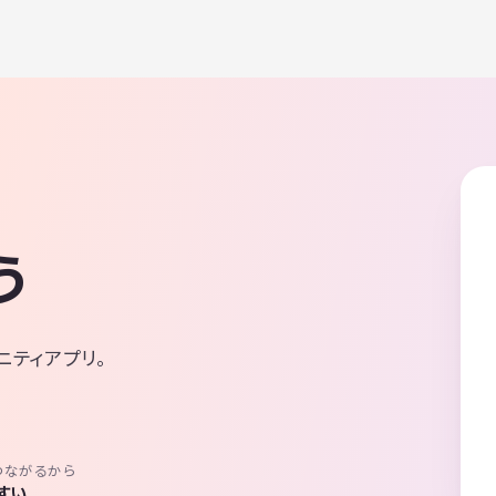
う
ニティアプリ。
つながるから
すい