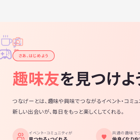
♫
✧
✦
✦
♪
✧
さあ、はじめよう
趣味友
を見つけよ
つなげーとは、趣味や興味でつながるイベント・コミュ
新しい出会いが、毎日をもっと楽しくしてくれる。
イベント・コミュニティが
共通の趣味で
見つかる・つくれる
仲良くなりや