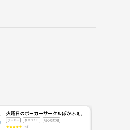
火曜日のポーカーサークルぽかふぇ。
ポーカー
友達づくり
初心者歓迎
★
★
★
★
★
74件