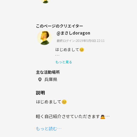
このページのクリエイター
@まさしdoragon
最終ログイン:2019年5月6日 22:11
はじめまして😊
もっと見る
主な活動場所
プロレス、お笑い、野球、映画、好きの
兵庫県
27歳西宮住みの
説明
まさしです。
はじめまして😊
軽く自己紹介させていただきます🙇
最近はスポーツするのも好きで、
もっと読む…
西宮住み、26歳の野球、プロレス、お笑い、映画好
一緒にスポーツしてくれる