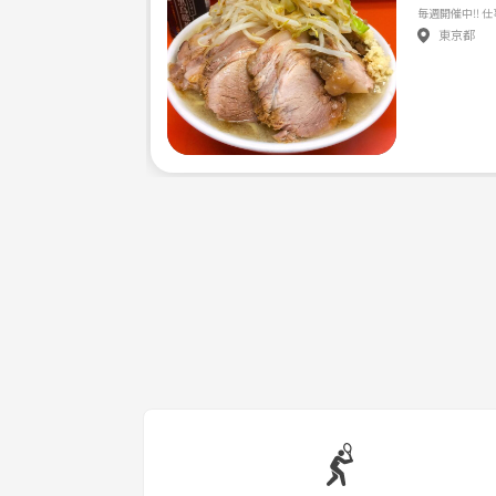
9月23日(月祝) 9:00〜12:30
東京都
グローブ、バットはこちらで用意してますが、
マイ道具持ってらっしゃる方は
持参の方よろしくお願いします🙇
詳しい詳細もお伝えしますので、
連絡バシバシ待ってます🙇