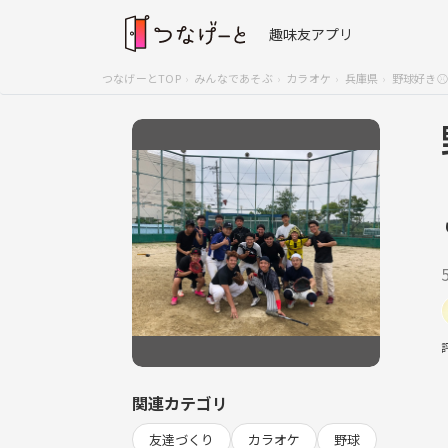
趣味友アプリ
つなげーとTOP
みんなであそぶ
カラオケ
兵庫県
野球好き⚾
関連カテゴリ
友達づくり
カラオケ
野球