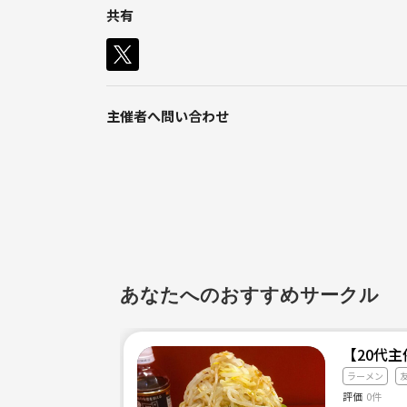
共有
友達探しておりま〜す😆
まさしです。
今回グランドを借りて、
よろしくお願いしま〜す🙇
野球することが決まりました💕
主催者へ問い合わせ
野球好き〜集まれ〜〜😁
野球好きな方、興味ある方、初心者の方でも
映え写真撮りたい方でも、
基本誰でもOKです👍
場所は伊丹でやります😊
あなたへのおすすめサークル
試合もやりながら、
交流も含めた感じでやりますので、
気軽に来てくださ〜い🤩
【20代
ラーメン
次回の野球は
評価
0件