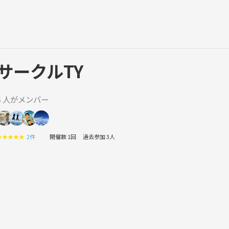
サークルTY
4 人がメンバー
★
★
★
★
★
2件
開催数 1回
過去参加 3人