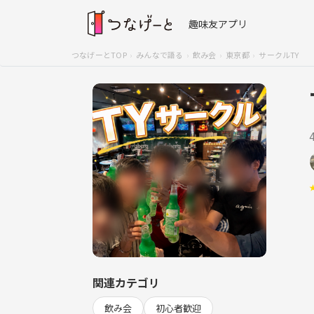
趣味友アプリ
つなげーとTOP
みんなで語る
飲み会
東京都
サークルTY
関連カテゴリ
飲み会
初心者歓迎