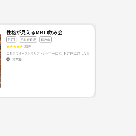
ーム・季節イベントを楽しむ同世代サークル（Nexu）
性格が見えるMBTI飲み会
MBTI
初心者歓迎
飲み会
★
★
★
★
★
35件
東京都