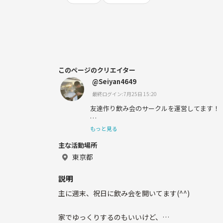
このページのクリエイター
@Seiyan4649
最終ログイン:7月25日 15:20
友達作り飲み会のサークルを運営してます！
せっかくのお休み前、
もっと見る
主な活動場所
家でゆっくりするのもいいけど、
どうせなら居酒屋でワイワイと
東京都
友達作り＆趣味友作りをしませんか！？
説明
お酒飲めない人もOK！
主に週末、祝日に飲み会を開いてます(^^)
1人参加、初参加の人も大歓迎(^^)
まずは気軽に遊びに来てください🙌
家でゆっくりするのもいいけど、