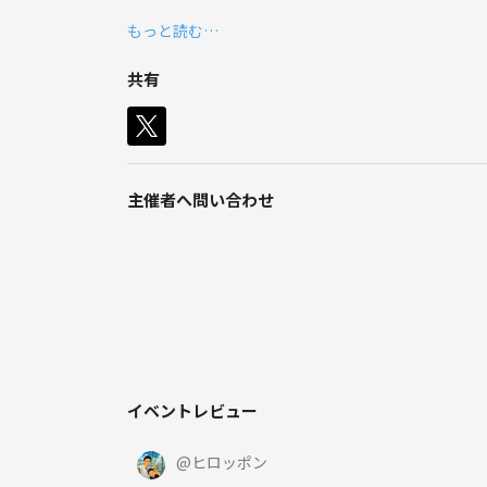
どうせなら居酒屋でワイワイと
もっと読む…
友達作り＆趣味友作りをしませんか！？
共有
1人参加、初参加の人も大歓迎(^^)
みんなで美味しいものを食べながら、
気軽に仲良くなれたらうれしいです！
お酒飲めない人もOK！
主催者へ問い合わせ
まずは気軽に遊びに来てください🙌
イベントレビュー
@
ヒロッポン