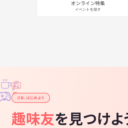
オンライン特集
イベントを探す
♫
✧
✦
✦
♪
✧
さあ、はじめよう
趣味友
を見つけよ