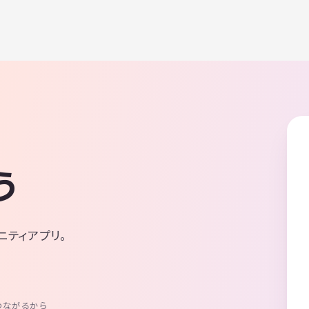
う
ニティアプリ。
つながるから