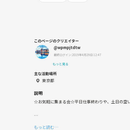
このページのクリエイター
@wpmpjtdtw
最終ログイン:2019年4月29日 12:47
もっと見る
主な活動場所
東京都
説明
☆お気軽に集まる会☆平日仕事終わりや、土日の空
【サークル設立の想い】
もっと読む…
地方から東京に住み始め、お友達を増やしたい方、