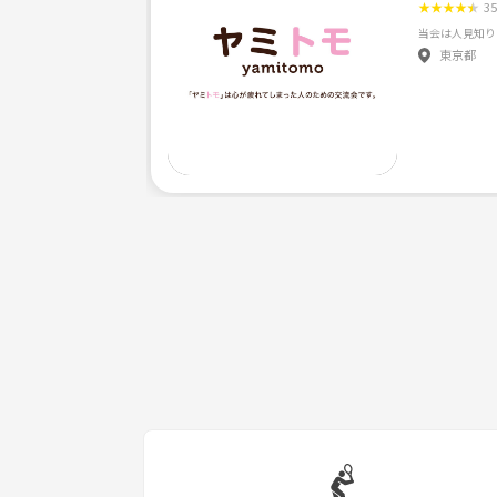
★
★
★
★
★
3
東京都