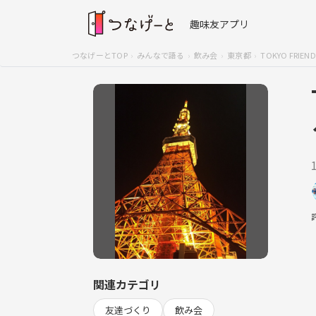
趣味友アプリ
つなげーとTOP
みんなで語る
飲み会
東京都
TOKYO FRI
関連カテゴリ
友達づくり
飲み会