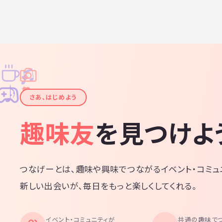
♫
✧
✦
✦
♪
✧
さあ、はじめよう
趣味友
を見つけよ
つなげーとは、趣味や興味でつながるイベント・コミュ
新しい出会いが、毎日をもっと楽しくしてくれる。
イベント・コミュニティが
共通の趣味で