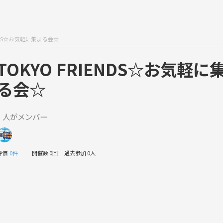
ENDS☆お気軽に集まる会☆
TOKYO FRIENDS☆お気軽に
る会☆
1 人がメンバー
評価
0件
開催数 0回
過去参加 0人