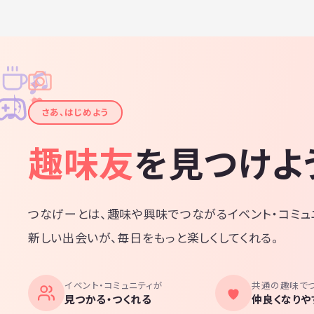
♫
✧
✦
✦
♪
✧
さあ、はじめよう
趣味友
を見つけよ
つなげーとは、趣味や興味でつながるイベント・コミュ
新しい出会いが、毎日をもっと楽しくしてくれる。
イベント・コミュニティが
共通の趣味で
見つかる・つくれる
仲良くなりや