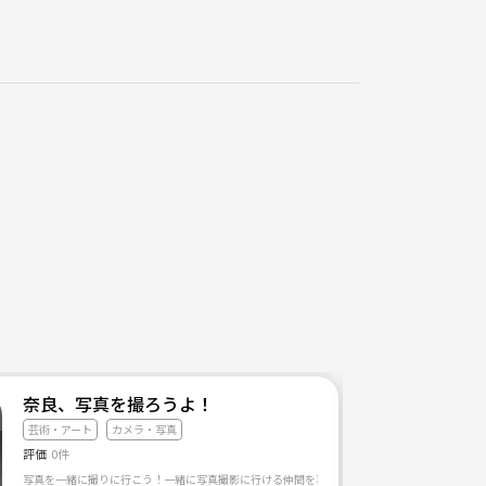
奈良、写真を撮ろうよ！
芸術・アート
カメラ・写真
評価
0件
現するグループワークです。 夢の内容をシェアすることで、気づきを促し表現に必要な自己理解を高めます。 