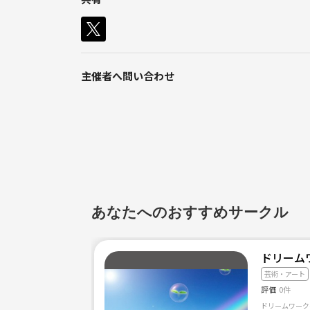
アマチュア現場ですが、お手伝いしてくれるスタッ
【応募条件】
1、ビデオカメラを持っている（業務・民生機のど
2、東京都内のライブハウスに来れる方
主催者へ問い合わせ
初回から３現場目までは無償報酬（交通費はあり）
それ以降はスキルによって時給でギャラをお支払い
ご興味のある方、
お名前、性別、年齢、持ってるカメラを明記の上、
あなたへのおすすめサークル
ドリーム
芸術・アート
評価
0件
ドリームワークグ