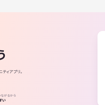
う
ニティアプリ。
つながるから
すい