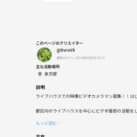
このページのクリエイター
@DvroV8
最終ログイン:2016年4月8日 18:15
主な活動場所
東京都
説明
ライブハウスでの映像ビデオカメラマン募集！！は
都区内のライブハウスを中心にビデオ撮影の活動を
バンド、シンガーソングライター、アイドルなどジ
もっと読む…
キャパ250～300人程度の小さいハコでの撮影になり
共有