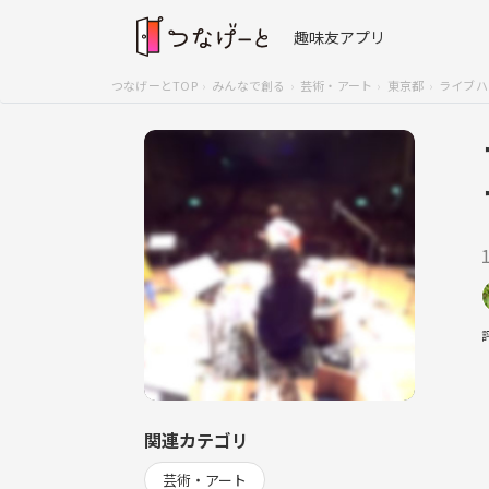
趣味友アプリ
つなげーとTOP
みんなで創る
芸術・アート
東京都
ライブハ
関連カテゴリ
芸術・アート