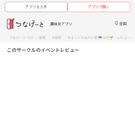
アプリを入手
アプリで開く
全国
趣味友アプリ
つなげーとTOP
全国
大阪府
ゆるっとお出かけ部🏁20代🌱
レビュー一
このサークルのイベントレビュー