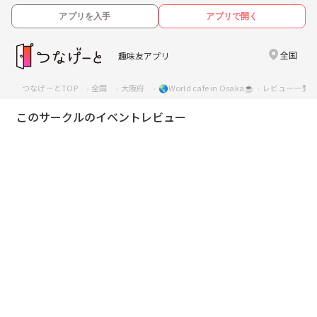
アプリを入手
アプリで開く
全国
趣味友アプリ
つなげーとTOP
全国
大阪府
🌏World cafe in Osaka☕️
レビュー一覧
このサークルのイベントレビュー