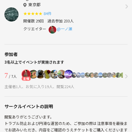
東京都
★
★
★
★
★
84件
開催数 29回
過去参加 233人
クリエイター
@一ノ瀬
参加者
3名以上でイベントが実施されます
7
/ 7人
主催
主催者1人、お気に入り19人、閲覧224人
サークルイベントの説明
閲覧ありがとうございます。
トラブル防止および円滑な運営のため、ご参加の際は注意事項を最後ま
でお読みいただき、内容をご確認のうえチケットをご購入くださいます