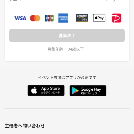
性がありますので、あらかじめご了承ください。
・本会では、原則として他参加者の個人情報を尋ねる行為を禁止してい
ます。（自身の判断による自己開示は可能です）
miniは、普段の哲学カフェ本編よりもある程度緩やかな空気感を想定し
ていますが、相手が「答えたくない」「伏せたい」と意思表示をした場
募集終了
合、それ以上踏み込んで尋ねることは禁止します。
また、本会で知り得た個人情報や個人的な悩み・発言内容について、第
募集年齢： 34歳以下
三者への共有、ならびにSNS等への掲載を含む外部への公開を一切禁止
します。
また、途中参加及び途中退席はお断りしています。（当日の発生した止
むを得ない事情は可）
イベント参加はアプリが必要です
対話の記録・振り返りのため、当日の対話内容を録音し、後日、文章に
まとめる場合があります。
文章化にあたっては、氏名・年齢・職業・連絡先などの個人情報や、個
人的な体験談、私生活に関わる内容、個人が推測される可能性のある情
報は除き、テーマに関する論点や意見の要旨のみを扱います。
なお、録音データは文章化の目的にのみ使用し、文章化が完了次第、た
主催者へ問い合わせ
だちに削除いたします。