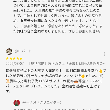
4. 勧誘・営業行為
ついて、より具体的に考えられる時間になればと思って企
ナンパ、宗教、ビジネス、政治活動、ネットワークビジネス等への勧誘
画しました。 人生初の裁判傍聴の機会にもなったとのこ
行為
とで、主催としても嬉しく思います。皆さんとの対話も含
め、有意義な時間になったようで何よりです。 こちらこ
5. 場の安全性・対話環境を損なう行為
そ、ご参加と嬉しいご感想をありがとうございました。ま
意図的な挑発、荒らし行為
た興味の合う企画がありましたら、ぜひご参加ください。
進行を著しく妨害する行為
他者の発言機会を過度に奪う独演や遮り
論点の攪乱、揚げ足取りのみを目的としたやり取り
@
ロバート
結論の押し付けや、対話・検討そのものを拒絶する態度
★
★
★
★
★
6. 運営判断について
2026/08/07
【裁判傍聴】哲学カフェ「正義とは誰が決めるのか？」＠東京地方裁判所 に参加
上記禁止事項に該当する場合に加え、当会の目的・方針・対話姿勢に著
初参加 期待以上の内容で 大満足です。 裁判傍聴 農水食堂 も👍️で
しくそぐわないと運営が判断した場合。
したが 最後の哲学カフェ 会場の選定 ファシリ 特👍️でした。 紙
📜資料も充実 終了後 ログ＆サマリーの 配布📤️等 全てにおいて
対話の記録・振り返りのため、当日の対話内容を録音し、後日、文章に
パーフェクトの プレグラムでした。 企画運営 感謝申し上げま
まとめる場合があります。
す。
文章化にあたっては、氏名・年齢・職業・連絡先などの個人情報や、個
人的な体験談、私生活に関わる内容、個人が推測される可能性のある情
@
一ノ瀬
（クリエイター）
報は除き、テーマに関する論点や意見の要旨のみを扱います。