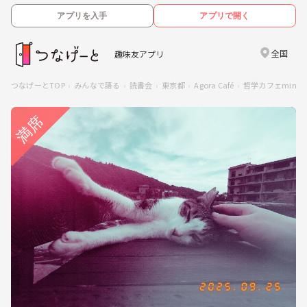
アプリを入手
アプリで開く
全国
趣味友アプリ
つなげーとTOP
みんなで語る
読書会
東京都
Agora Café
哲学カフェmin