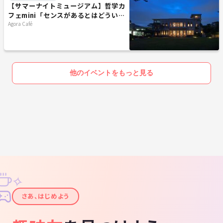
【サマーナイトミュージアム】哲学カ
フェmini「センスがあるとはどういう
ことか？」@ 東京都庭園美術館※年齢
Agora Café
制限有
他のイベントをもっと見る
✧
✦
さあ、はじめよう