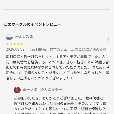
下記に該当すると運営が判断した場合、事前の警告なく今後の参加を拒
否致します。
判断理由に関する個別説明や議論には対応いたしません。
このサークルのイベントレビュー
1. ハラスメント・攻撃・差別的言動
個人への暴言、侮辱、人格否定
@
よしだま
威圧的・攻撃的な言動
★
★
★
★
★
相手を萎縮させることを目的とした発言や態度
2026/08/07
【裁判傍聴】哲学カフェ「正義とは誰が決めるのか？」＠東京地方裁判所 に参加
人種、性別、宗教、思想、性的指向、障害、学歴、職業等に関する差
別・排除・蔑視的発言
裁判傍聴と哲学対話をセットにするアイデアが素敵でした。人生
ただし、テーマに基づく概念・制度・社会構造に関する議論そのものを
初の裁判傍聴を経験することができ、さらに皆さんとの対話も含
制限するものではありません。
めとても有意義な時間を過ごさせていただきました。 また裁判や
司法について知らないことが多く、とても勉強になりました。 素
2. プライバシー侵害
晴らしい企画をありがとうございました！
個人情報の暴露・共有
録音、録画、撮影、配信
@
一ノ瀬
（クリエイター）
ご参加いただき、ありがとうございました。 裁判傍聴と
3. 個人情報の詮索・接触の禁止（会の前後を含む）
哲学対話を組み合わせた今回の企画を、そのように受け取
本名、年齢、職業、連絡先、居住地などを聞き出す行為
っていただけてとても嬉しいです。実際に裁判を傍聴した
上で対話することで、普段は少し遠く感じる司法や正義に