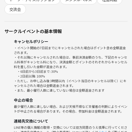
く、期待の側にもある。
厄介なのは、寂しさを埋める手段が無限に供給される時代に生きている
交流会
という事実である。SNS、動画、そしてAIとの対話。孤独を一瞬も感じ
ずに済む環境は、寂しさの解決なのか、それとも寂しさと向き合う機会
の剥奪なのか。埋められる寂しさと、埋めてはならない寂しさがあるの
サークルイベントの基本情報
だとすれば、その線はどこに引かれるのか。
寂しさは、取り除くべき痛みか。それとも、何かを告げに来ている信号
キャンセルポリシー
か。
・イベント開始の7日前までにキャンセルされた場合はポイント含め全額返金
されます。
・それ以降にキャンセルされた場合は、事前決済金額のうち、下記のキャンセ
【哲学カフェminiについて及び開催概要】
ル料率がキャンセル料になり、決済金額とポイントのそれぞれからキャンセル
料を差し引いた金額が返金されます。
・6日前から3日前まで: 30%
普段は土日に哲学カフェを行っていますが、少人数（4～6人前後）で、
・2日前以降: 100%
もう少し緩やかな形式の集まりを開いてみようと思いました。テーマに
・ただし、お申し込み後 3時間以内（イベント当日のキャンセルは除く）にキ
ャンセルされた場合は全額返金されます。
沿って話しつつも、 テーマに関係のない雑談・相談・個人的な経験談も
・また、最小催行人数に達していない場合は全額返金されます
歓迎しており、話題が派生したり脱線することも対話の一部として尊重
しています。
中止の場合
最少催行人数に達しない場合、および天候不順など主催者の判断によりイベン
トが中止される場合があります。その場合、参加料金は全額返金されます。
※少人数のため完全に聞き手に回りたい場合は、土日に行われる通常回
への参加をお願いします。
連絡先交換について
うまく話す必要はありませんので、思ったことを少しずつ共有していた
LINE等の個人情報の取得・交換については双方同意のうえ慎重に行ってくださ
だければ大丈夫です。