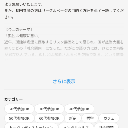
ようお願いいたします。
また、初回参加の方はサークルページの目的と方針を必ず一読してくだ
さい。
【今回のテーマ】
「孤独は健康に悪い」
近年、孤独は喫煙に匹敵するリスク要因として語られ、国が担当大臣を
置くほどの「社会問題」になった。だがこの語り方には、ひとつの前提
が忍び込んでいる。孤独とは解消されるべき欠陥である、という前提
だ。
一方で、思想の歴史は逆のことも語ってきた。パスカルは人間の不幸を
「部屋に一人でじっとしていられないこと」に見出し、ニーチェもリル
さらに表示
ケも、孤独を創造と成熟の条件として擁護した。孤独は病なのか、それ
とも能力なのか。
ここで区別が必要になる。誰にも会わない状態としての「独りであるこ
カテゴリー
と」と、つながりの欠如として痛む「寂しさ」は、同じではない。人に
20代参加OK
30代参加OK
40代参加OK
囲まれながら寂しい人がいて、独りでいて満ち足りている人がいる。寂
しさとは、単なる他者の不在ではなく、期待されたつながりと現実との
50代参加OK
60代参加OK
新宿
哲学
カフェ
あいだの落差なのかもしれない。だとすれば、問題は他者の数ではな
トーク・ディスカッション
メンタルヘルス
社会問題