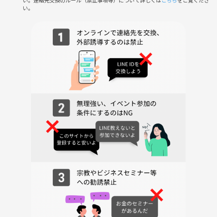
い。連絡先交換のルール（禁止事項等）について詳しくは
こちら
をご覧くださ
い。
・開催場所
喫茶店又は飲食店で行います。
※喫茶店の場合、喫煙可能店に行くかもしれません。
絶対に煙草の匂いが嫌だという人は、お申し出ください。
具体的な集合場所は、前日の昼までにメッセージにてお知らせいたしま
す。
・費用
当日は、別途費用が発生いたします。
喫茶店又は飲食店での各自の実費をお支払いいただきます。
1000円札最低2～３枚程度持っていただけると助かります。
基本的に一杯1000円前後のところです。
（平均的に高い店だと思ったら、事前にお伝えします）
・開催条件
開催可否は、参加人数・天候・災害・訪問先の状況その他事情を総合的
に判断して決定します。
開催の最終決定は、原則として前日21:00までに行います。