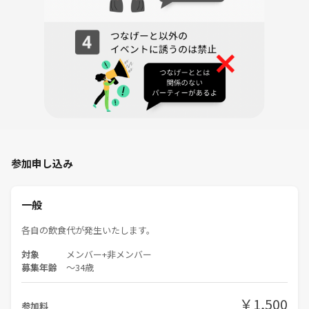
イベントグループに詳細案内が送信された時点をもって開催決定とし、
中止の場合は中止メッセージの送信をもって正式な中止連絡とします。
開催決定であっても、開催当日に
災害・訪問先の事情・公共交通機関の大幅な遅延その他安全な実施が困
難と判断される場合には、中止となる場合があります。
主催判断による開催中止の場合、事前に徴収した参加費については全額
返金いたします。
【哲学カフェminiの注意事項】
・年齢制限について
参加申し込み
miniは話しやすさや場の空気感を大切にしたいため、テーマによっては
年齢制限を設ける場合があります。基準は、テーマの内容と主催者の年
一般
齢（29歳）を考慮して決定しています。
各自の飲食代が発生いたします。
・お店は事前予約をしていないため、いくつか候補をピックアップした
うえで、直接向かう形となります。
対象
メンバー+非メンバー
そのため、駅周辺を20分程度歩く可能性があります。15分程度待って、
募集年齢
〜34歳
席が空くなら待ちます。
また、候補店舗がすべて満席の場合は、チェーン店等に変更となる可能
￥1,500
参加料