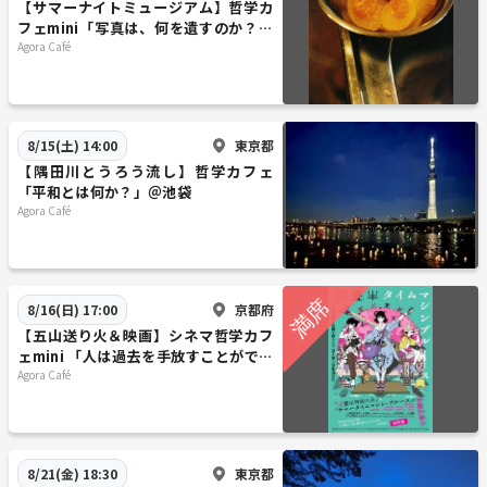
【サマーナイトミュージアム】哲学カ
フェmini「写真は、何を遺すのか？」
@ 東京写真美術館※年齢制限有
Agora Café
東京都
8/15(土) 14:00
【隅田川とうろう流し】哲学カフェ
「平和とは何か？」＠池袋
Agora Café
京都府
8/16(日) 17:00
【五山送り火＆映画】シネマ哲学カフ
ェmini 「人は過去を手放すことができ
るのか。」＠京都※34歳以下対象
Agora Café
東京都
8/21(金) 18:30