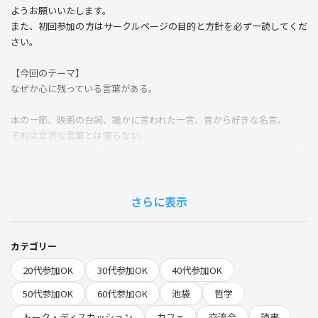
ようお願いいたします。
また、初回参加の方はサークルページの目的と方針を必ず一読してくだ
さい。
【今回のテーマ】
なぜか心に残っている言葉がある。
本の一節、映画の台詞、誰かに言われた一言、昔から好きな名言。
それは立派な言葉とは限らない。
ありふれた言葉でも、自分にとってだけ特別な重みを持つことがある。
では、私たちはなぜ、その言葉を好きになるのか。
その言葉が正しいからなのか。
さらに表示
美しいからなのか。
それとも、自分の経験や願いが、そこに重なっているからなのか。
カテゴリー
好きな言葉には、その人の価値観や記憶がにじむ。
20代参加OK
30代参加OK
40代参加OK
今回は、それぞれが心に残っている言葉を入口にして、言葉と自分自身
について考えてみたい。
50代参加OK
60代参加OK
池袋
哲学
トーク・ディスカッション
カフェ
交流会
読書