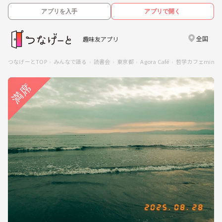
アプリを入手
アプリで開く
全国
趣味友アプリ
つなげーとTOP
みんなで語る
読書会
東京都
Agora Café
哲学カフェmin