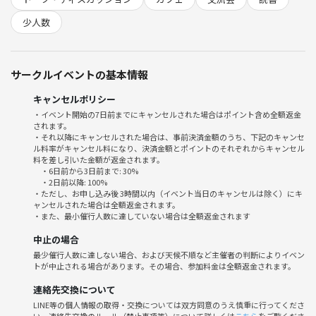
【哲学カフェminiについて及び開催概要】
少人数
普段は土日に哲学カフェを行っていますが、少人数（4～6人前後）で、
もう少し緩やかな形式の集まりを開いてみようと思いました。テーマに
沿って話しつつも、 テーマに関係のない雑談・相談・個人的な経験談も
サークルイベントの基本情報
歓迎しており、話題が派生したり脱線することも対話の一部として尊重
しています。
キャンセルポリシー
・イベント開始の7日前までにキャンセルされた場合はポイント含め全額返金
されます。
※少人数のため完全に聞き手に回りたい場合は、土日に行われる通常回
・それ以降にキャンセルされた場合は、事前決済金額のうち、下記のキャンセ
への参加をお願いします。
ル料率がキャンセル料になり、決済金額とポイントのそれぞれからキャンセル
うまく話す必要はありませんので、思ったことを少しずつ共有していた
料を差し引いた金額が返金されます。
・6日前から3日前まで: 30%
だければ大丈夫です。
・2日前以降: 100%
・ただし、お申し込み後 3時間以内（イベント当日のキャンセルは除く）にキ
ャンセルされた場合は全額返金されます。
・哲学カフェ過去の開催記録
・また、最小催行人数に達していない場合は全額返金されます
https://note.com/agora_cafe
中止の場合
・開催場所
最少催行人数に達しない場合、および天候不順など主催者の判断によりイベン
トが中止される場合があります。その場合、参加料金は全額返金されます。
喫茶店又は飲食店で行います。
※喫茶店の場合、喫煙可能店に行くかもしれません。
連絡先交換について
絶対に煙草の匂いが嫌だという人は、お申し出ください。
LINE等の個人情報の取得・交換については双方同意のうえ慎重に行ってくださ
具体的な集合場所は、前日の昼までにメッセージにてお知らせいたしま