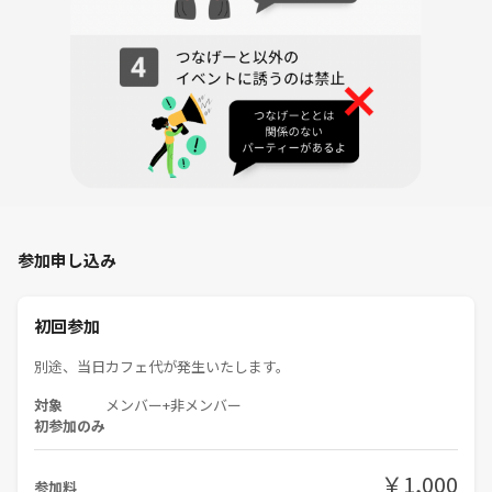
返金いたします。
【哲学カフェminiの注意事項】
・年齢制限について
miniは話しやすさや場の空気感を大切にしたいため、テーマによっては
年齢制限を設ける場合があります。基準は、テーマの内容と主催者の年
齢（29歳）を考慮して決定しています。
・お店は事前予約をしていないため、いくつか候補をピックアップした
うえで、直接向かう形となります。
そのため、駅周辺を20分程度歩く可能性があります。15分程度待って、
参加申し込み
席が空くなら待ちます。
また、候補店舗がすべて満席の場合は、チェーン店等に変更となる可能
初回参加
性がありますので、あらかじめご了承ください。
別途、当日カフェ代が発生いたします。
・本会では、原則として他参加者の個人情報を尋ねる行為を禁止してい
ます。（自身の判断による自己開示は可能です）
対象
メンバー+非メンバー
miniは、普段の哲学カフェ本編よりもある程度緩やかな空気感を想定し
初参加のみ
ていますが、相手が「答えたくない」「伏せたい」と意思表示をした場
合、それ以上踏み込んで尋ねることは禁止します。
￥1,000
参加料