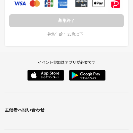
録音、録画、撮影、配信
3. 個人情報の詮索・接触の禁止（会の前後を含む）
募集終了
本名、年齢、職業、連絡先、居住地などを聞き出す行為
募集年齢： 35歳以下
4. 勧誘・営業行為
ナンパ、宗教、ビジネス、政治活動、ネットワークビジネス等への勧誘
行為
イベント参加はアプリが必要です
5. 場の安全性・対話環境を損なう行為
意図的な挑発、荒らし行為
進行を著しく妨害する行為
他者の発言機会を過度に奪う独演や遮り
論点の攪乱、揚げ足取りのみを目的としたやり取り
結論の押し付けや、対話・検討そのものを拒絶する態度
主催者へ問い合わせ
6. 運営判断について
上記禁止事項に該当する場合に加え、当会の目的・方針・対話姿勢に著
しくそぐわないと運営が判断した場合。