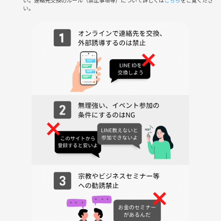
い。連絡先交換のルール（禁止事項等）について詳しくは
こちら
をご覧くださ
い。
す。
・費用
当日は、別途費用が発生いたします。
喫茶店又は飲食店での各自の実費をお支払いいただきます。
1000円札最低2枚程度持っていただけると助かります。
基本的に一杯1000円前後のところです。
（平均的に高い店だと思ったら、事前にお伝えします）
・開催条件
開催可否は、参加人数・天候・災害・訪問先の状況その他事情を総合的
に判断して決定します。
開催の最終決定は、原則として前日21:00までに行います。
イベントグループに詳細案内が送信された時点をもって開催決定とし、
中止の場合は中止メッセージの送信をもって正式な中止連絡とします。
開催決定であっても、開催当日に
災害・訪問先の事情・公共交通機関の大幅な遅延その他安全な実施が困
難と判断される場合には、中止となる場合があります。
主催判断による開催中止の場合、事前に徴収した参加費については全額