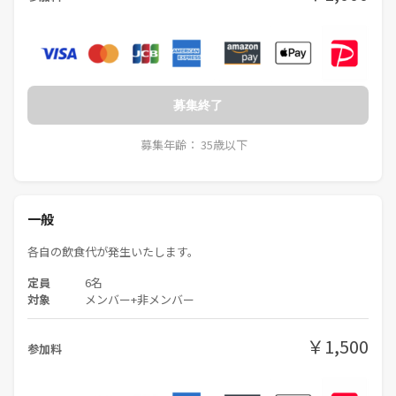
また、本会で知り得た個人情報や個人的な悩み・発言内容について、第
三者への共有、ならびにSNS等への掲載を含む外部への公開を一切禁止
します。
また、途中参加及び途中退席はお断りしています。（当日の発生した止
むを得ない事情は可）
募集終了
下記に該当すると運営が判断した場合、事前の警告なく今後の参加を拒
否致します。
募集年齢： 35歳以下
判断理由に関する個別説明や議論には対応いたしません。
1. ハラスメント・攻撃・差別的言動
一般
個人への暴言、侮辱、人格否定
威圧的・攻撃的な言動
各自の飲食代が発生いたします。
相手を萎縮させることを目的とした発言や態度
人種、性別、宗教、思想、性的指向、障害、学歴、職業等に関する差
定員
6名
別・排除・蔑視的発言
対象
メンバー+非メンバー
ただし、テーマに基づく概念・制度・社会構造に関する議論そのものを
制限するものではありません。
￥1,500
参加料
2. プライバシー侵害
個人情報の暴露・共有