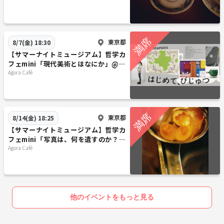
東京都
8/7(金) 18:30
【サマーナイトミュージアム】哲学カ
フェmini「現代美術とはなにか」@東
京現代美術館※年齢制限有
Agora Café
東京都
8/14(金) 18:25
【サマーナイトミュージアム】哲学カ
フェmini「写真は、何を遺すのか？」
@ 東京写真美術館※年齢制限有
Agora Café
他のイベントをもっと見る