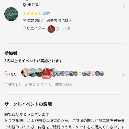
東京都
★
★
★
★
★
80件
開催数 29回
過去参加 233人
クリエイター
@一ノ瀬
参加者
3名以上でイベントが実施されます
5
/ 5人
主催
主催者1人、お気に入り11人、閲覧209人
サークルイベントの説明
閲覧ありがとうございます。
トラブル防止および円滑な運営のため、ご参加の際は注意事項を最後ま
でお読みいただき、内容をご確認のうえチケットをご購入くださいます