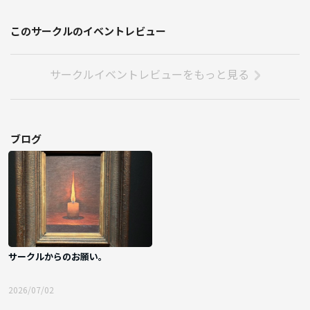
対話の記録・振り返りのため、当日の対話内容を録音し、後日、文章に
まとめる場合があります。
このサークルのイベントレビュー
文章化にあたっては、氏名・年齢・職業・連絡先などの個人情報や、個
人的な体験談、私生活に関わる内容、個人が推測される可能性のある情
報は除き、テーマに関する論点や意見の要旨のみを扱います。
サークルイベントレビューをもっと見る
なお、録音データは文章化の目的にのみ使用し、文章化が完了次第、た
だちに削除いたします。
ブログ
サークルからのお願い。
2026/07/02