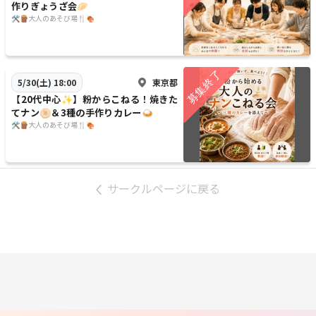
作りぎょうざ会🥟
🛠️🪵大人のあそび場🍴🍖
東京都
5/30(土) 18:00
【20代中心✨】粉からこねる！焼きた
てナン🫓＆3種の手作りカレー🍛
🛠️🪵大人のあそび場🍴🍖
サークルページに戻る