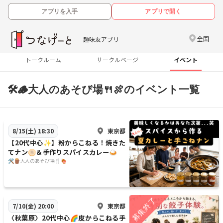
アプリを入手
アプリで開く
全国
趣味友アプリ
トークルーム
サークルページ
イベント
🛠️🪵大人のあそび場🍴🍖のイベント一覧
東京都
8/15(土) 18:30
【20代中心✨】粉からこねる！焼きた
てナン🫓＆手作りスパイスカレー🍛
🛠️🪵大人のあそび場🍴🍖
東京都
7/10(金) 20:00
〈秋葉原〉20代中心🌈皮からこねる手