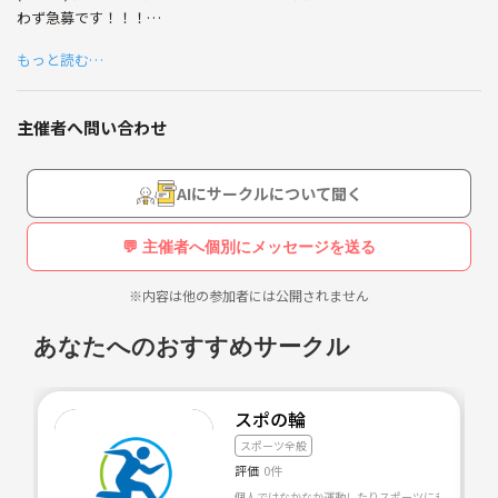
わず急募です！！！
よろしくお願いします！！🙌🙌
もっと読む…
新創設につき初期メンバー募集中です🏀
男女初心者問わず皆んなで仲良くプレイしましょう！
主催者へ問い合わせ
どこのサークルに行ってもネットワークビジネスや
既にグループが固まっていて入りづらいサークルばかりだったので、
AIにサークルについて聞く
新しくサークルを設立することにしました😊
💬 主催者へ個別にメッセージを送る
今のところ活動場所はhoop7東大阪店で20:30〜22:30
平日どちらか1日で活動を考えています🙌
※内容は他の参加者には公開されません
取れる日は金曜日がメインです！
あなたへのおすすめサークル
メンバーは皆んな20代なので
募集メンバーも20代まででお願いします🙇‍♂️
スポの輪
僕含めて地方から出てきた人が多いので、
スポーツ全般
友達作りにも最適です🤗
評価
0件
個人ではなかなか運動したりスポーツに参加したりす