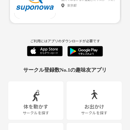
現在未経験者が2人いるので、未経験の方もやりやすい環境です！
東京都
一緒にバスケ上手くなりましょう！！
次回の活動は3月13日(水曜日)20:30〜22:30で
3on3でプレイ予定です！⛹️‍♂️⛹️‍♀️
金額はhoop7のコート代のみ！
ご利用にはアプリのダウンロードが必要です
2時間半使用1500円
※初めてhoop7を利用になる方は、年会費と事務手数料1500円が掛かり
ます。
シューズやボールがない方はhoop7の
サークル登録数No.1の趣味友アプリ
有料貸し出しもあります👟🏀
基本的に男女初心者問わず募集していますが、以下に該当する方は回れ
右でお願いしますm(_ _)m
・女の子に本気で当たる人
体を動かす
お出かけ
・ナンパ目的
サークルを探す
サークルを探す
・アムウ◯イやネットワークビジネス、宗教関連
・ウマすぎる人(ゆるーくやりたいのですみません)