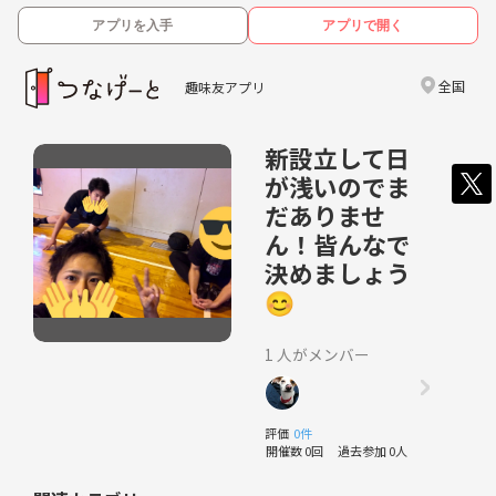
アプリを入手
アプリで開く
全国
趣味友アプリ
新設立して日
が浅いのでま
だありませ
ん！皆んなで
決めましょう
😊
1 人がメンバー
評価
0件
開催数 0回
過去参加 0人