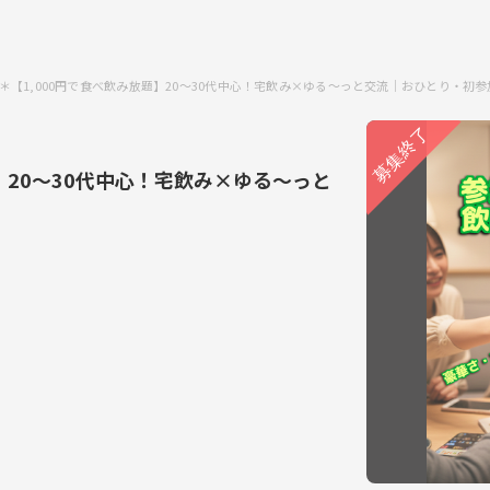
＊【1,000円で食べ飲み放題】20〜30代中心！宅飲み×ゆる〜っと交流｜おひとり・初
】20〜30代中心！宅飲み×ゆる〜っと