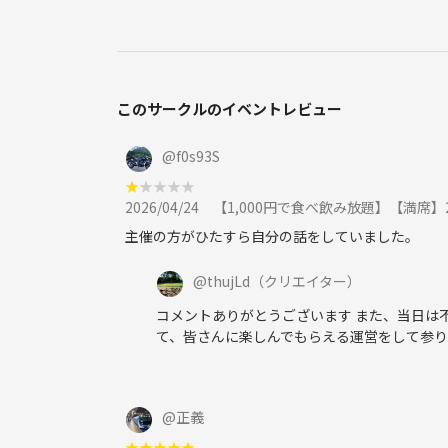
=====================================
【NG行為】
・MLM、ネットワークビジネス、チームビルディン
・保険、不動産、投資等の勧誘目的の方
このサークルのイベントレビュー
・セクハラ、アルハラ等には厳しく対応します
・イベント後にこれらの関わりが発覚した場合も、
@
f0s93S
★
★
★
★
★
2026/04/24
【1,000円で食べ飲み放題】【満席】20〜3
主催の方がひたすら自分の話をしていました。
@
thujLd
（クリエイター）
コメントありがとうございます また、当日は
て、皆さんに楽しんでもらえる運営をして参
@
正義
★
★
★
★
★