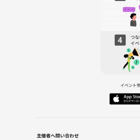
とにかくゆる〜く気軽に飲み食いしながら笑えるよ
トニカクゆる〜い繋がりを作りたい方は特に大歓迎
-------------------------------------------------
🌈TriUp-コミュニティは「家」と「会社」以外
造を理念としています✨
普段はゆる〜〜〜く飲んでだべりながら、ふとした
職やキャリア相談（もちろんそれ以外にも）のお役に
イベント
飲み友・趣味友を作りたい方、
「特に目的はないけど誰かと話したい」
そんな方も大歓迎です！
少しでも当てはまる方は是非ご参加ください
主催者へ問い合わせ