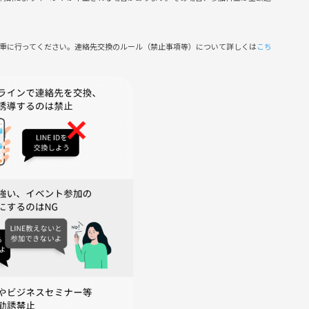
人が多くてほとんど食べられなかった…😱
慎重に行ってください。連絡先交換のルール（禁止事項等）について詳しくは
こち
1杯とか1口しか飲めなかった…😖
ます！🍖
！🍻