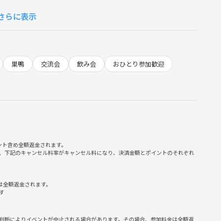
さらに表示
2,000円を返金
500円を返金します
巣鴨
交流会
飲み会
おひとり参加歓迎
でいるのが理想です😊
ント含め全額返金されます。
、下記のキャンセル料率がキャンセル料になり、決済金額とポイントのそれぞれ
は全額返金されます。
す
判断によりイベントが中止される場合があります。その場合、参加料金は全額返