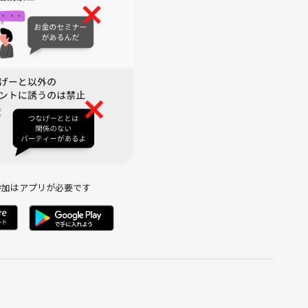
うに
です！
に、ふらっと立ち寄れて、気軽に話せる相手がいるコミュニティの創
タイミングが来た時に、「普段から付き合いのある関係」で、転
立てたら……ってとゆースタンスです😊
参加はアプリが必要です