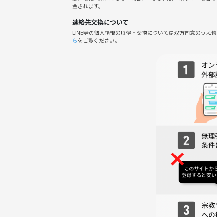
金されます。
-------------------------------------------------
連絡先交換について
豪華なメニューや特別な料理が出されるイベントで、
LINE等の個人情報の取得・交換については双方同意のうえ
ら
をご覧ください。
珍しいお酒や美味しい飲み物があるといっても、結局
.....みたいな経験はありませんか？？
本イベント（TriUp-コミュニティ）では
豪華な食材やメニュー
熟練の職人／特別なシェフの料理
美味しい／珍しいお酒
オシャレでラグジュアリーな空間や景色
それらは一切ありません！！
その代わり....
・フードは冷食メインですが、お腹いっぱい食べられ
・ドリンクは缶モノを中心に、たくさん用意してます