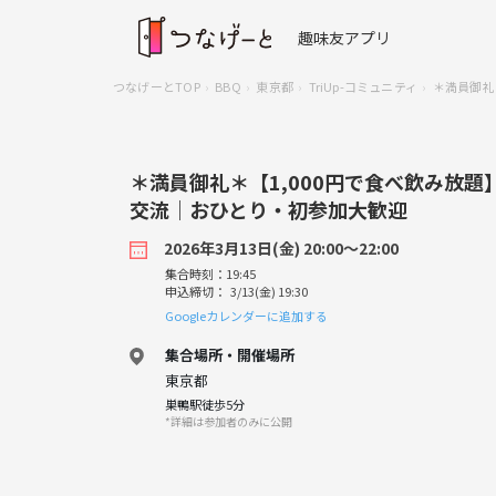
趣味友アプリ
つなげーとTOP
BBQ
東京都
TriUp-コミュニティ
＊満員御礼
＊満員御礼＊【1,000円で食べ飲み放題
交流｜おひとり・初参加大歓迎
2026年3月13日(金) 20:00〜22:00
集合時刻：19:45
申込締切： 3/13(金) 19:30
Googleカレンダーに追加する
集合場所・開催場所
東京都
巣鴨駅徒歩5分
*詳細は参加者のみに公開