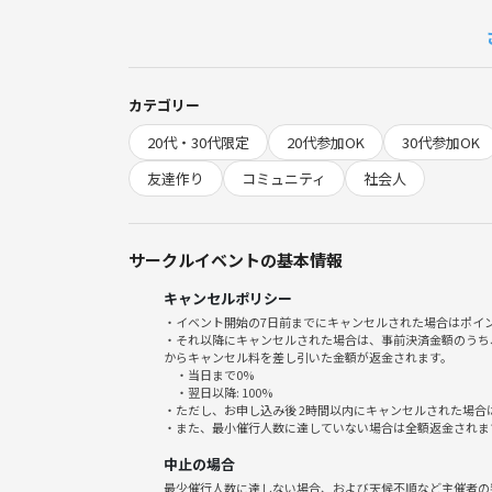
◎費用：男女共1,000円 💴
※申込時に前金で3,000円預り、当日会場で現金
※つなげーとで3,500円で申し込みの方には2,
カテゴリー
※連絡なく不参加の場合は返金しません
20代・30代限定
20代参加OK
30代参加OK
飲み会・交流会になります！
友達作り
コミュニティ
社会人
皆さんにとって、家と会社以外で気軽に立ち寄れる場
=====================================
サークルイベントの基本情報
キャンセルポリシー
★こんな方におすすめ★
・イベント開始の7日前までにキャンセルされた場合はポイ
・それ以降にキャンセルされた場合は、事前決済金額のうち
最近、人と話す機会が減ったと感じている
からキャンセル料を差し引いた金額が返金されます。
・当日まで0%
仕事以外のつながりや友達がほしい
・翌日以降: 100%
同世代・異業種の人と気軽に話してみたい
・ただし、お申し込み後 2時間以内にキャンセルされた場合
・また、最小催行人数に達していない場合は全額返金されま
人脈作りというより、まずは雑談したい
お酒やご飯を楽しみながら、ゆるく交流したい
中止の場合
最少催行人数に達しない場合、および天候不順など主催者の