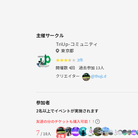
主催サークル
TriUp-コミュニティ
東京都
★
★
★
★
★
3件
開催数 4回
過去参加 13人
クリエイター
@thujLd
参加者
2名以上でイベントが実施されます
友達の分のチケットも購入可能！！
7
/ 10人
主催