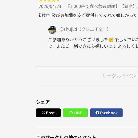
2026/04/24
【1,000円で食べ飲み放題】【満席】20〜3
初参加及び参加費を安く提供してくれて嬉しかった
@
thujLd
（クリエイター）
ご参加ありがとうございました😊 楽しんで
で、またご一緒できたら嬉しいです よろしく
サークルイベン
シェア
Post
LINE
facebook
このサークルの他のイベント