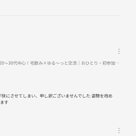
グ集団、オーガニックブランド"Be"に関わりのある方
決済情報から遡って厳密に対応します
0代中心！宅飲み×ゆる〜っと交流｜おひとり・初参加大歓迎【開催確定済】に参加
不快にさせてしまい、申し訳ございませんでした 姿勢を改め
ります