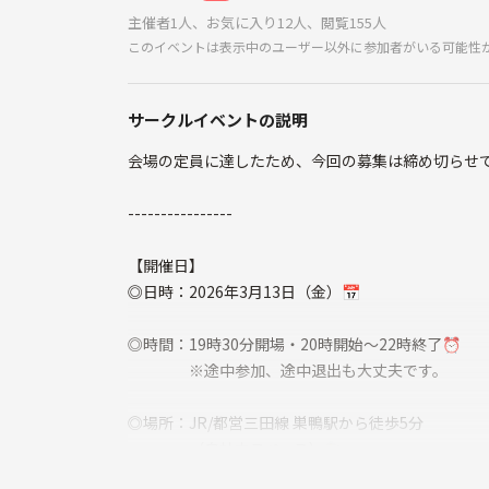
主催者1人、お気に入り12人、閲覧155人
このイベントは表示中のユーザー以外に参加者がいる可能性
サークルイベントの説明
会場の定員に達したため、今回の募集は締め切らせ
----------------
【開催日】
◎日時：2026年3月13日（金）📅
◎時間：19時30分開場・20時開始〜22時終了⏰
※途中参加、途中退出も大丈夫です。
◎場所：JR/都営三田線 巣鴨駅から徒歩5分
（自社内スペース）🚉
※スペース内は完全禁煙🚭