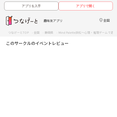
アプリを入手
アプリで開く
全国
趣味友アプリ
つなげーとTOP
全国
静岡県
Mind Palette浜松〜心理・推理ゲームで
このサークルのイベントレビュー