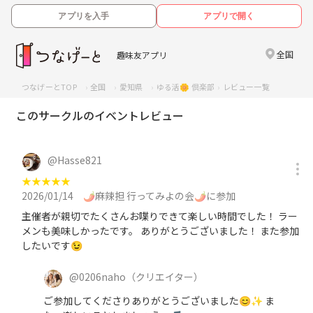
アプリを入手
アプリで開く
全国
趣味友アプリ
つなげーとTOP
全国
愛知県
ゆる活🌼 倶楽部
レビュー一覧
このサークルのイベントレビュー
@
Hasse821
★
★
★
★
★
2026/01/14
🌶️麻辣担 行ってみよの会🌶️に参加
主催者が親切でたくさんお喋りできて楽しい時間でした！ ラー
メンも美味しかったです。 ありがとうございました！ また参加
したいです😉
@
0206naho
（クリエイター）
ご参加してくださりありがとうございました😊✨ ま