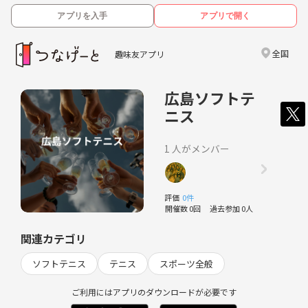
アプリを入手
アプリで開く
全国
趣味友アプリ
広島ソフトテ
ニス
1 人がメンバー
評価
0件
開催数 0回
過去参加 0人
関連カテゴリ
ソフトテニス
テニス
スポーツ全般
ご利用にはアプリのダウンロードが必要です