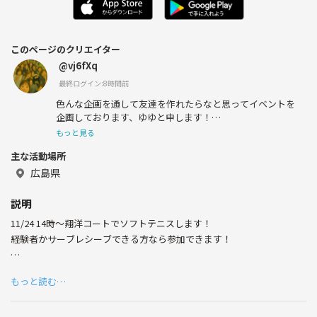
このページのクリエイター
@vj6fXq
最終ログイン:8時間前
色んな企画を通して友達を作れたらなと思ってイベントを
企画しております、ゆゆと申します！
自分はじゃにおた(Hey! Say! JUMP、SnowMan、SixTONE
もっと見る
S、なにわ男子)でもあり、
主な活動場所
スポーツは何でも好きで、旅行（国内外）好きです！（多
趣味）
広島県
広島（バスケ、バレー、フットサル）岡山でスポーツ(フ
ットサル)を20〜30代で集まってよくやってるので、興味
説明
ある方は連絡下さい♪
11/24 14時〜翔洋コートでソフトテニスします！
終わった後は飲み会をやってる日もあります✨️
スポーツ好きな方や、お酒好きな方、オタ活、アニメも好
経験者かサーブレシーブできる方なら参加できます！
きなので同じ趣味の方、語りましょ-✨️
使い方がまだわかってないため、変な投稿あったりしたら
気になった方はご連絡ください！
ご指摘下さい！
もっと読む…
20〜30代で10人くらい集まる予定です！
スポーツ仲間、飲み仲間、推し活仲間を増やして行けたら
と思ってます😌