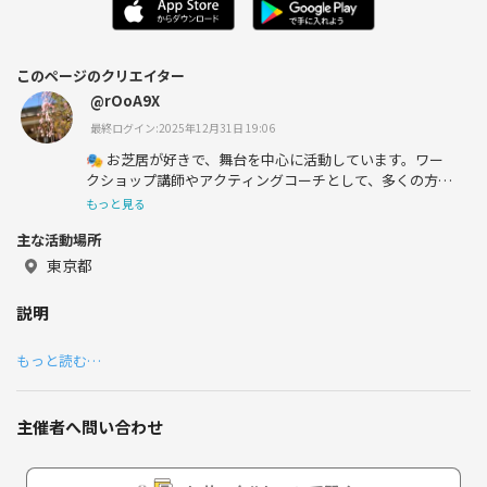
このページのクリエイター
@rOoA9X
最終ログイン:2025年12月31日 19:06
🎭 お芝居が好きで、舞台を中心に活動しています。ワー
クショップ講師やアクティングコーチとして、多くの方に
演技の魅力を伝えることに情熱を注いでいます。
もっと見る
主な活動場所
📽️ 映像制作にも携わり、創作の幅を広げています。新た
な挑戦を楽しむことが私の喜びです！
東京都
説明
もっと読む…
主催者へ問い合わせ