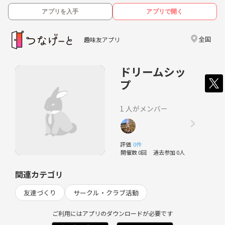
アプリを入手
アプリで開く
全国
趣味友アプリ
ドリームシッ
プ
1 人がメンバー
評価
0件
開催数 0回
過去参加 0人
関連カテゴリ
友達づくり
サークル・クラブ活動
ご利用にはアプリのダウンロードが必要です