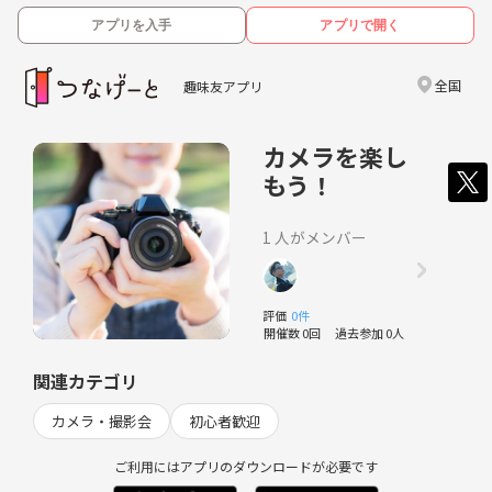
アプリを入手
アプリで開く
全国
趣味友アプリ
カメラを楽し
もう！
1 人がメンバー
評価
0件
開催数 0回
過去参加 0人
関連カテゴリ
カメラ・撮影会
初心者歓迎
ご利用にはアプリのダウンロードが必要です