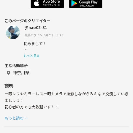
このページのクリエイター
@nao08-31
最終ログイン:7月25日 11:43
初めまして！
関東に住んでる、NAOTOといいます！
もっと見る
主な活動場所
カラオケや食べること、ロック、アニメなどが好きです！
神奈川県
よろしくお願いいたします！
説明
一眼レフやミラーレス一眼カメラで撮影しながらみんなで交流していき
ましょう！
初心者の方でも大歓迎です！
みんなで楽しくカメラで撮影するサークルです！
もっと読む…