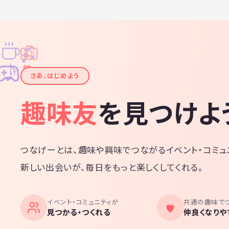
♫
✧
✦
✦
♪
✧
さあ、はじめよう
趣味友
を見つけよ
つなげーとは、趣味や興味でつながるイベント・コミュ
新しい出会いが、毎日をもっと楽しくしてくれる。
イベント・コミュニティが
共通の趣味で
見つかる・つくれる
仲良くなりや