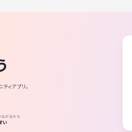
う
ニティアプリ。
つながるから
すい