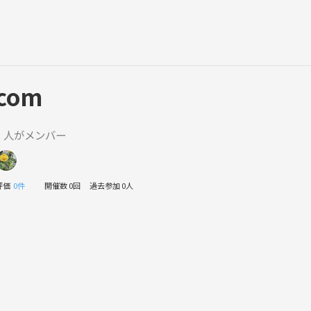
com
1 人がメンバー
評価
0件
開催数 0回
過去参加 0人