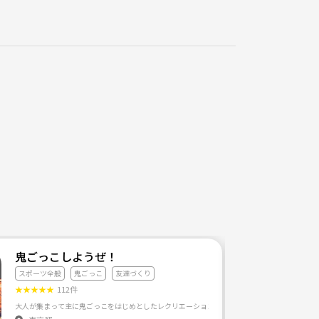
鬼ごっこしようぜ！
スポーツ全般
鬼ごっこ
友達づくり
★
★
★
★
★
112件