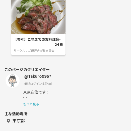
【参考】これまでのお料理会時
の写真
24
枚
サークル：
ご飯好きが集まる会
このページのクリエイター
@Takuro9967
最終ログイン:12秒前
東京在住です！
板前やってましたので料理は得意なので、お料理作ってみ
もっと見る
んなで食べたり、食べにいったりしたいです。
主な活動場所
また、料理好きな方と料理について語り合うのが好きなの
東京都
でイベントを通じて交流していきたいと思っています。