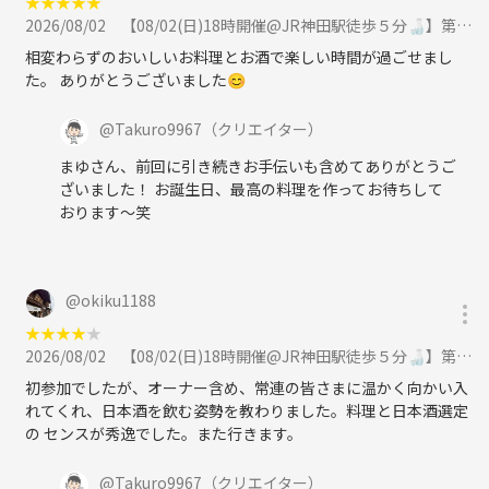
★
★
★
★
★
2026/08/02
【08/02(日)18時開催@JR神田駅徒歩５分🍶】第４回日本酒飲み比べ×本格和食コース！✨に参加
相変わらずのおいしいお料理とお酒で楽しい時間が過ごせまし
た。 ありがとうございました😊
@
Takuro9967
（クリエイター）
まゆさん、前回に引き続きお手伝いも含めてありがとうご
ざいました！ お誕生日、最高の料理を作ってお待ちして
おります〜笑
@
okiku1188
★
★
★
★
★
2026/08/02
【08/02(日)18時開催@JR神田駅徒歩５分🍶】第４回日本酒飲み比べ×本格和食コース！✨に参加
初参加でしたが、オーナー含め、常連の皆さまに温かく向かい入
れてくれ、日本酒を飲む姿勢を教わりました。料理と日本酒選定
の センスが秀逸でした。また行きます。
@
Takuro9967
（クリエイター）