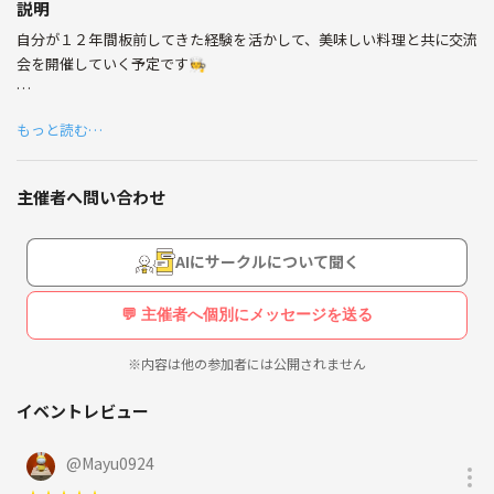
説明
また、お酒飲むの大好きなので飲み仲間が出来たら嬉しい
自分が１２年間板前してきた経験を活かして、美味しい料理と共に交流
です。
会を開催していく予定です🧑‍🍳
色々な人と仲良くなれたらいいなと思うのでよろしくお願
いします🤲
初心者大歓迎です⭐️
もっと読む…
とりあえず交流したい〜！っていう軽い気持ちで参加してもらえると嬉
しいです
主催者へ問い合わせ
基本的な開催場所は内神田のレンタルキッチンを使用します！
※自分がオーナーなので利用料金も参加料金に含まれます。
AIにサークルについて聞く
美味しいご飯が好きな方、特に和食が好きな方はぜひご参加ください
🌟
💬 主催者へ個別にメッセージを送る
※内容は他の参加者には公開されません
イベントレビュー
@
Mayu0924