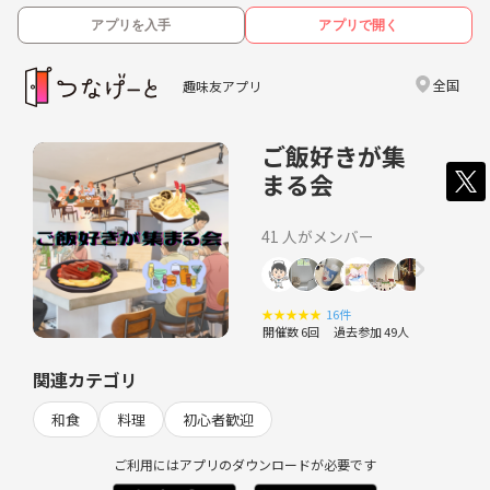
アプリを入手
アプリで開く
全国
趣味友アプリ
ご飯好きが集
まる会
41 人がメンバー
★
★
★
★
★
16件
開催数 6回
過去参加 49人
関連カテゴリ
和食
料理
初心者歓迎
ご利用にはアプリのダウンロードが必要です