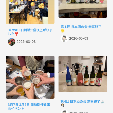
第１回 日本酒の会 無事終了
3/7WBC日韓戦‼️盛り上がりま
🌟
した❣️
2026-05-03
2026-03-08
第4回 日本酒の会 無事終了🍶
3月7日 3月8日 同時開催食事
🍳
会イベント
2026-08-05