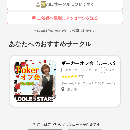
AIにサークルについて聞く
💬 主催者へ個別にメッセージを送る
※内容は他の参加者には公開されません
あなたへのおすすめサークル
ポーカーオフ会【ルースタpoke
テキサスホールデムポーカー
友達づくり
ト
★
★
★
★
★
77件
ポーカー(テキサスホールデム)のリーグ戦や大会を
東京都
ご利用にはアプリのダウンロードが必要です