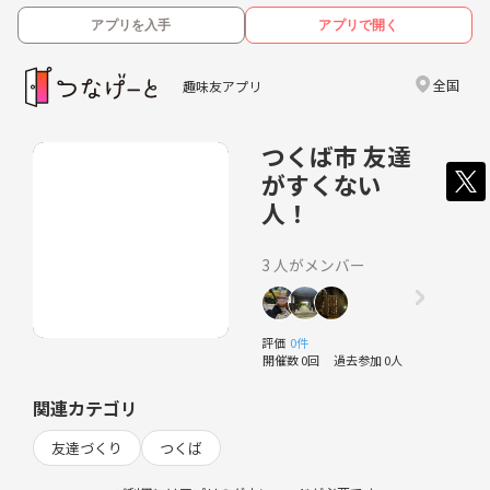
アプリを入手
アプリで開く
全国
趣味友アプリ
つくば市 友達
がすくない
人！
3 人がメンバー
評価
0件
開催数 0回
過去参加 0人
関連カテゴリ
友達づくり
つくば