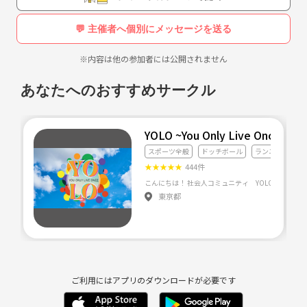
募集 友人ともOKです
男性 女性 未経験者 初心者 経験者(緩めにお願いします)
💬 主催者へ個別にメッセージを送る
ルールを知らなくても大歓迎です！
※内容は他の参加者には公開されません
年齢
20歳以上
あなたへのおすすめサークル
コンセプトは
YOLO ~You Only Live Once~
初心者も未経験者でも楽しめるサークル
スポーツ全般
ドッチボール
ランニング・ジ
★
★
★
★
★
444件
質問などありましたら連絡ください!
東京都
ご利用にはアプリのダウンロードが必要です