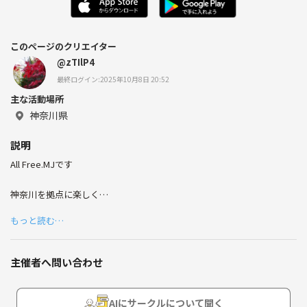
このページのクリエイター
@zTIlP4
最終ログイン:2025年10月8日 20:52
主な活動場所
神奈川県
説明
All Free.MJです
神奈川を拠点に楽しく
バスケできたらいいなと思っています！
もっと読む…
男女MIXバスケでレベルは初級です!
主催者へ問い合わせ
※チーム分けのため濃淡色をご用意ください
色あり服と白をお持ちください
AIにサークルについて聞く