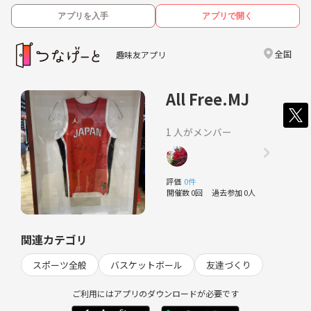
アプリを入手
アプリで開く
全国
趣味友アプリ
All Free.MJ
1 人がメンバー
評価
0件
開催数 0回
過去参加 0人
関連カテゴリ
スポーツ全般
バスケットボール
友達づくり
ご利用にはアプリのダウンロードが必要です