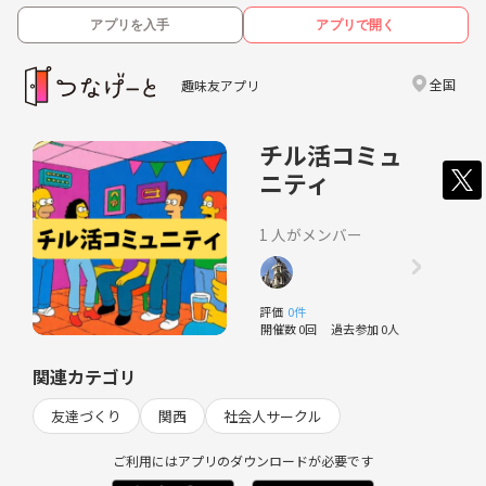
アプリを入手
アプリで開く
全国
趣味友アプリ
チル活コミュ
ニティ
1 人がメンバー
評価
0件
開催数 0回
過去参加 0人
関連カテゴリ
友達づくり
関西
社会人サークル
ご利用にはアプリのダウンロードが必要です